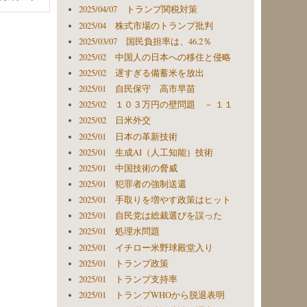
2025/04/07 トランプ関税対策
2025/04 株式市場のトランプ批判
2025/03/07 国民負担率は、46.2％
2025/02 中国人の日本への移住と侵略
2025/02 遅すぎる備蓄米を放出
2025/01 自民保守 高市早苗
2025/02 １０３万円の壁問題 － １１
2025/02 日米外交
2025/01 日本の革新技術
2025/01 生成AI（人工知能）技術
2025/01 中国技術の脅威
2025/01 犯罪者の強制送還
2025/01 手取りを増やす政策はヒット
2025/01 自民党は総裁選びを誤った
2025/01 処理水問題
2025/01 イチロー米野球殿堂入り
2025/01 トランプ政策
2025/01 トランプ支持率
2025/01 トランプWHOから脱退表明