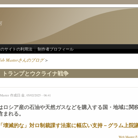
話
このサイトの利用法
制作者プロフィール
Web Masterさんのブログ
>
05 トランプとウクライナ戦争
Master
作成日:金, 05/02/2025 - 06:41
はロシア産の石油や天然ガスなどを購入する国・地域に関
含まれる。
「壊滅的な」対ロ制裁課す法案に幅広い支持－グラム上院
Web Mast