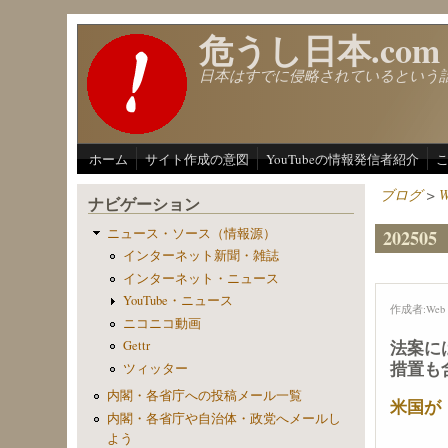
メインコンテンツに移動
危うし日本.com
日本はすでに侵略されているという
ホーム
サイト作成の意図
YouTubeの情報発信者紹介
ブログ
>
ナビゲーション
ニュース・ソース（情報源）
2025
インターネット新聞・雑誌
インターネット・ニュース
YouTube・ニュース
作成者:
Web 
ニコニコ動画
法案に
Gettr
措置も
ツィッター
内閣・各省庁への投稿メール一覧
米国が
内閣・各省庁や自治体・政党へメールし
よう