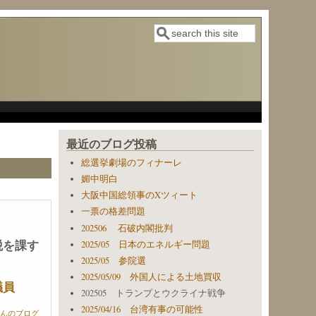
検索
検索フォーム
最近のブログ投稿
総選挙劇場のフィナーレ
媚中明白
大阪中国総領事のXツィート
一票の格差問題
202506 石破内閣批判
税を課す
2025/05 日本のエネルギー問題
2025/05 参院選
2025/05/09 外国人による土地買収
議員
202505 トランプとウクライナ戦争
2025/04/16 台湾有事の可能性
erさんのブログ