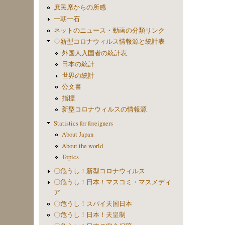
庶民席からの所感
一朝一石
ネットのニュース・動画の分類リンク
◇新型コロナウィルス情報源と統計表
外国人入国者の統計表
日本の統計
世界の統計
公文書
指標
新型コロナウィルスの情報源
Statistics for foreigners
About Japan
About the world
Topics
〇危うし！新型コロナウィルス
〇危うし！日本！マスコミ・マスメディ
ア
〇危うし！スパイ天国日本
〇危うし！日本！天皇制