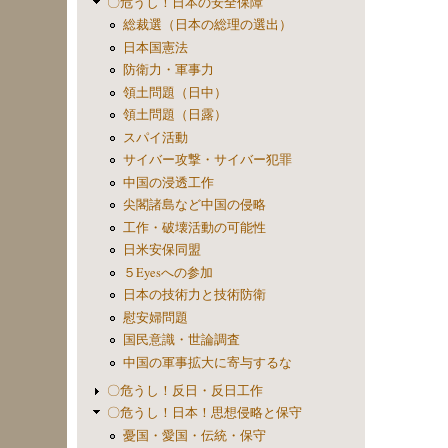
〇危うし！日本の安全保障
総裁選（日本の総理の選出）
日本国憲法
防衛力・軍事力
領土問題（日中）
領土問題（日露）
スパイ活動
サイバー攻撃・サイバー犯罪
中国の浸透工作
尖閣諸島など中国の侵略
工作・破壊活動の可能性
日米安保同盟
５Eyesへの参加
日本の技術力と技術防衛
慰安婦問題
国民意識・世論調査
中国の軍事拡大に寄与するな
〇危うし！反日・反日工作
〇危うし！日本！思想侵略と保守
憂国・愛国・伝統・保守