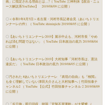
画」に指定される理由とは…?（ YouTube 三神利休【政治・ニュ
ース解説系YouTuber】 2019/08/09 に公開 ）
〇
＜令和1年8月5日＞名古屋・河村市長記者会見（あいちトリエ
ンナーレの件）（ YouTube shiminjichi 2019/08/05 に公開 ）
〇
【あいちトリエンナーレ2019】展示中止も、河村市長「やめ
れば済む問題ではない」（ YouTube 日本政治の底力 2019/08/04
に公開 ）
〇
【あいちトリエンナーレ2019】大村知事「河村市長は、憲法
違反だ」（ YouTube 日本政治の底力 2019/08/05 に公開 ）
〇
汚された #あいちトリエンナーレ 『表現の自由』も『検閲』
も全く理解していない津田大介さんと大村知事へ｜竹田恒泰チ
ャンネル2 （ YouTube 【公式】竹田恒泰チャンネル 2 2019/08/09
に公開 ）
〇
「反日旗」即日回収、韓国「官製不買運動」が大顰蹙 （