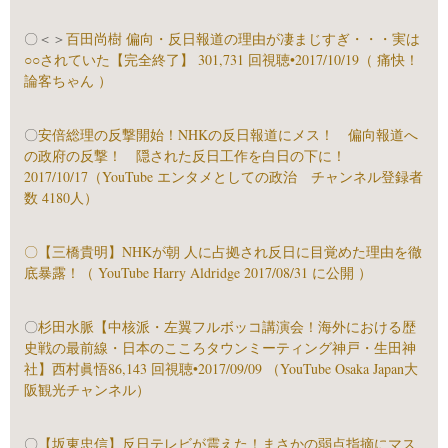
〇＜＞
百田尚樹 偏向・反日報道の理由が凄まじすぎ・・・実は
○○されていた【完全終了】 301,731 回視聴•2017/10/19（ 痛快！
論客ちゃん ）
〇
安倍総理の反撃開始！NHKの反日報道にメス！ 偏向報道へ
の政府の反撃！ 隠された反日工作を白日の下に！
2017/10/17（YouTube エンタメとしての政治 チャンネル登録者
数 4180人）
〇
【三橋貴明】NHKが朝 人に占拠され反日に目覚めた理由を徹
底暴露！（ YouTube Harry Aldridge 2017/08/31 に公開 ）
〇
杉田水脈【中核派・左翼フルボッコ講演会！海外における歴
史戦の最前線・日本のこころタウンミーティング神戸・生田神
社】西村眞悟86,143 回視聴•2017/09/09 （YouTube Osaka Japan大
阪観光チャンネル）
〇
【坂東忠信】反日テレビが震えた！まさかの弱点指摘にマス