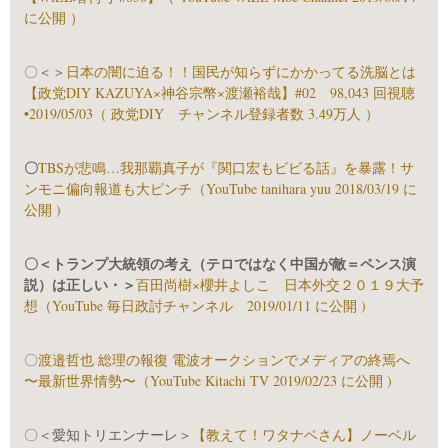
に公開 ）
〇＜＞
日本の闇に迫る！！国民が知らずにかかってる洗脳とは
【政党DIY KAZUYA×神谷宗幣×渡瀬裕哉】#02 98,043 回視聴
•2019/05/03（ 政党DIY チャンネル登録者数 3.49万人 ）
〇
TBSが悲鳴…我那覇真子が『関口宏もビビる話』を暴露！サ
ンモニ偏向報道も大ピンチ（YouTube tanihara yuu 2018/03/19 に
公開 )
〇＜トランプ大統領の考え（テロではなく中国が敵＝ペンス演
説）は正しい・＞
百田尚樹×櫻井よしこ 日本外交２０１９大予
想（YouTube 毎日政討チャンネル 2019/01/11 に公開 )
〇
渡邉哲也 総理の報復 電波オークションでメディアの終焉へ
〜最新世界情勢〜（YouTube Kitachi TV 2019/02/23 に公開 )
〇＜愛知トリエンナーレ＞
【教えて！ワタナベさん】ノーベル