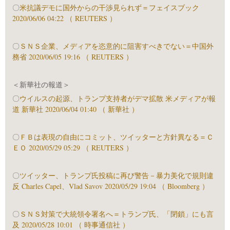
〇
米抗議デモに国外からの干渉見られず＝フェイスブック
2020/06/06 04:22 （ REUTERS ）
〇
ＳＮＳ企業、メディアを恣意的に阻害すべきでない＝中国外
務省 2020/06/05 19:16 （ REUTERS ）
＜新華社の報道＞
〇
ウイルスの起源、トランプ支持者がデマ拡散 米メディアが報
道 新華社 2020/06/04 01:40 （ 新華社 ）
〇
ＦＢは表現の自由にコミット、ツイッターと方針異なる＝Ｃ
ＥＯ 2020/05/29 05:29 （ REUTERS ）
〇
ツイッター、トランプ氏投稿に再び警告－暴力美化で規則違
反 Charles Capel、Vlad Savov 2020/05/29 19:04 （ Bloomberg ）
〇
ＳＮＳ対策で大統領令署名へ＝トランプ氏、「閉鎖」にも言
及 2020/05/28 10:01 （ 時事通信社 ）