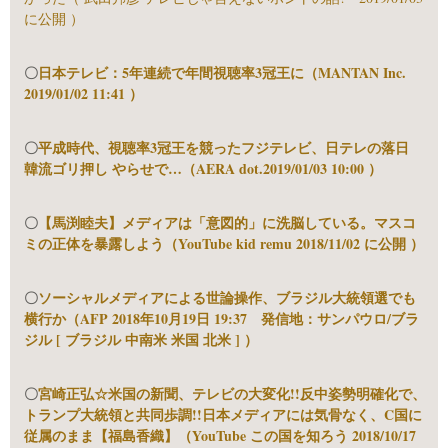
に公開 ）
〇
日本テレビ：5年連続で年間視聴率3冠王に（MANTAN Inc.
2019/01/02 11:41 ）
〇
平成時代、視聴率3冠王を競ったフジテレビ、日テレの落日
韓流ゴリ押し やらせで…（AERA dot.2019/01/03 10:00 ）
〇
【馬渕睦夫】メディアは「意図的」に洗脳している。マスコ
ミの正体を暴露しよう（YouTube kid remu 2018/11/02 に公開 ）
〇
ソーシャルメディアによる世論操作、ブラジル大統領選でも
横行か（AFP 2018年10月19日 19:37 発信地：サンパウロ/ブラ
ジル [ ブラジル 中南米 米国 北米 ] ）
〇
宮崎正弘☆米国の新聞、テレビの大変化!!反中姿勢明確化で、
トランプ大統領と共同歩調!!日本メディアには気骨なく、C国に
従属のまま【福島香織】（YouTube この国を知ろう 2018/10/17