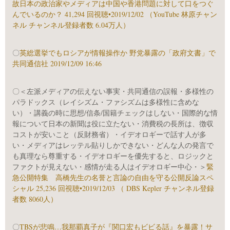
故日本の政治家やメディアは中国や香港問題に対して口をつぐ
んでいるのか？ 41,294 回視聴•2019/12/02 （YouTube 林原チャン
ネル チャンネル登録者数 6.04万人）
〇
英総選挙でもロシアが情報操作か 野党暴露の「政府文書」で
共同通信社 2019/12/09 16:46
〇＜左派メディアの伝えない事実・共同通信の誤報・多様性の
パラドックス（レイシズム・ファシズムは多様性に含めな
い）・講義の時に思想/信条/国籍チェックはしない・国際的な情
報について日本の新聞は役に立たない・消費税の長所は、徴収
コストが安いこと（反財務省）・イデオロギーで話す人が多
い・メディアはレッテル貼りしかできない・どんな人の発言で
も真理なら尊重する・イデオロギーを優先すると、ロジックと
ファクトが見えない・感情が走る人はイデオロギー中心・＞
緊
急公開特集 高橋先生の名誉と言論の自由を守る公開反論スペ
シャル 25,236 回視聴•2019/12/03 （ DBS Kepler チャンネル登録
者数 8060人）
〇
TBSが悲鳴…我那覇真子が『関口宏もビビる話』を暴露！サ