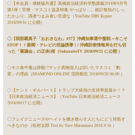
〇
【本会員・体験版共通】高橋政治経済科学塾講義2018年9月号
第1弾！官僚・マスコミ追及特集 やっぱり…。統計無知のしっ
たかぶり、識者つまみ食い空虚な（YouTube DBS Kepler
2018/09/16 に公開）
〇
【我那覇真子「おおきなわ」#37】沖縄知事選中盤戦～今こそ
STOP！！新聞・テレビの世論誘導！/ 沖縄防衛情報局を打ち切
った「審議会」の正体[桜（SakuraSoTV 2018/09/21 に公開 ）
〇
モス食中毒は静観!?マック異物混入は叩いたマスコミ「豹
変」の理由（DIAMOND ONLINE 窪田順生 2018/09/20 06:00 ）
〇
【ケント・ギルバート】トランプ大統領の支持率急落か！？
【日本政治経済ニュース】（YouTube 日本政治経済ニュース
2018/09/17 に公開）
〇
フェイクニュースやヘイトを撒き散らす人たちにどう対処す
べきなのか（松村太郎 Text by Taro Matsumura 2018.9.16 ）