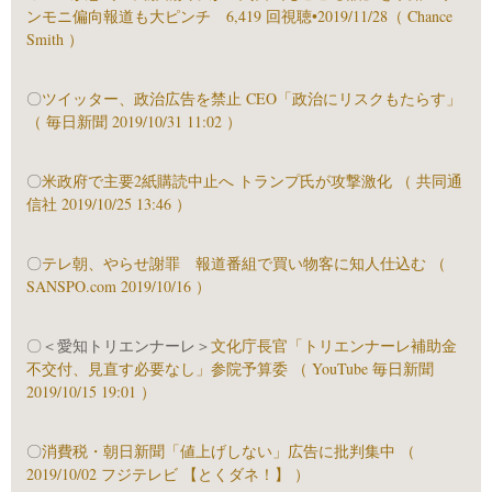
ンモニ偏向報道も大ピンチ 6,419 回視聴•2019/11/28（ Chance
Smith ）
〇
ツイッター、政治広告を禁止 CEO「政治にリスクもたらす」
（ 毎日新聞 2019/10/31 11:02 ）
〇
米政府で主要2紙購読中止へ トランプ氏が攻撃激化 （ 共同通
信社 2019/10/25 13:46 ）
〇
テレ朝、やらせ謝罪 報道番組で買い物客に知人仕込む （
SANSPO.com 2019/10/16 ）
〇＜愛知トリエンナーレ＞
文化庁長官「トリエンナーレ補助金
不交付、見直す必要なし」参院予算委 （ YouTube 毎日新聞
2019/10/15 19:01 ）
〇
消費税・朝日新聞「値上げしない」広告に批判集中 （
2019/10/02 フジテレビ 【とくダネ！】 ）