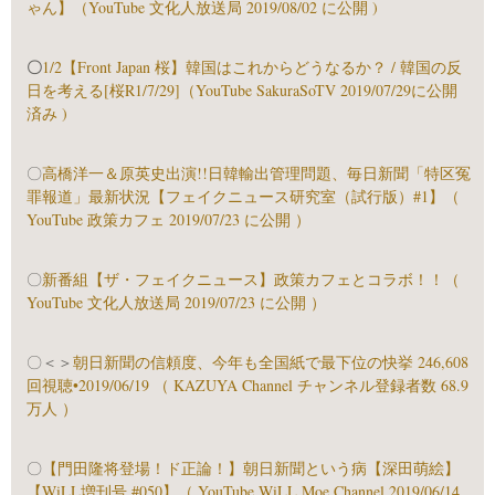
ゃん】（YouTube 文化人放送局 2019/08/02 に公開 )
〇
1/2【Front Japan 桜】韓国はこれからどうなるか？ / 韓国の反
日を考える[桜R1/7/29]（YouTube SakuraSoTV 2019/07/29に公開
済み )
〇
高橋洋一＆原英史出演!!日韓輸出管理問題、毎日新聞「特区冤
罪報道」最新状況【フェイクニュース研究室（試行版）#1】（
YouTube 政策カフェ 2019/07/23 に公開 ）
〇
新番組【ザ・フェイクニュース】政策カフェとコラボ！！（
YouTube 文化人放送局 2019/07/23 に公開 ）
〇＜＞
朝日新聞の信頼度、今年も全国紙で最下位の快挙 246,608
回視聴•2019/06/19 （ KAZUYA Channel チャンネル登録者数 68.9
万人 ）
〇
【門田隆将登場！ド正論！】朝日新聞という病【深田萌絵】
【WiLL増刊号 #050】（ YouTube WiLL Moe Channel 2019/06/14