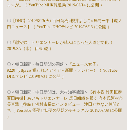
ますが。（ YouTube MHK報道局 2019/08/14 に公開 ）
〇
【DHC】2019/8/13(火) 百田尚樹×櫻井よしこ×居島一平【虎ノ
門ニュース】（ YouTube DHCテレビ 2019/08/13 に公開 ）
〇
「慰安婦」トリエンナーレが踏みにじった人道と文化（
2019.8.7（水） 伊東 乾 ）
〇＜朝日新聞・毎日新聞の凋落＞
『ニュース女子』
#220（JBpress 嫌われメディア～新聞・テレビ～）（ YouTube
DHCテレビ 2019/07/31 に公開 ）
〇＜朝日新聞・中日新聞は、大村知事擁護＞
【有本香 竹田恒泰
百田尚樹】あいちトリエンナーレ 反日組織を暴く 有本氏河村市
長直撃（後編）河村市長にインタビュー 津田と危ない仲間た
ち（ YouTube 霊夢と妖夢の話題のチャンネル 2019/08/08 に公開
）