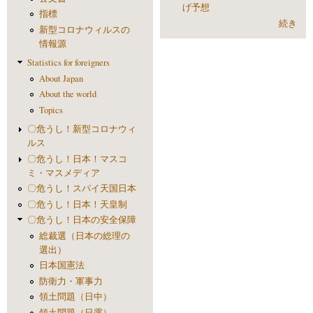
げ予想
指標
続き
新型コロナウィルスの
情報源
Statistics for foreigners
About Japan
About the world
Topics
〇危うし！新型コロナウィ
ルス
〇危うし！日本！マスコ
ミ・マスメディア
〇危うし！スパイ天国日本
〇危うし！日本！天皇制
〇危うし！日本の安全保障
総裁選（日本の総理の
選出）
日本国憲法
防衛力・軍事力
領土問題（日中）
領土問題（日露）