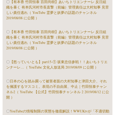
〇
【有本香 竹田恒泰 百田尚樹】あいちトリエンナーレ 反日組
織を暴く 有本氏河村市長直撃（前編）管理責任は大村知事 見苦
しい責任逃れ（ YouTube 霊夢と妖夢の話題のチャンネル
2019/08/08 に公開 ）
〇
【有本香 竹田恒泰 百田尚樹】あいちトリエンナーレ 反日組
織を暴く 有本氏河村市長直撃（前編）管理責任は大村知事 見苦
しい責任逃れ（ YouTube 霊夢と妖夢の話題のチャンネル
2019/08/08 に公開 ）
〇
【怒っていいとも】part15-① 坂東忠信参戦！！あいちトリエ
ンナーレ…（ YouTube 文化人放送局 2019/08/09 に公開 ）
〇
日本の心を踏み躙って被害者面の大村知事と津田大介、それ
を擁護するマスコミ。表現の不自由展、中止｜竹田恒泰チャン
ネル2（ YouTube 【公式】竹田恒泰チャンネル 2 2019/08/12 に公
開 ）
〇
YouTubeの情報制限の実態を徹底解説！WWUKtvが「不適切動