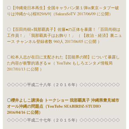
〇
【沖縄発日本再生】全国キャラバン第１弾in東京～タブー破
りは沖縄から[桜H29/6/9]（SakuraSoTV 2017/06/09 に公開）
〇
【百田尚樹×我那覇真子】佐藤●の正体を暴露！「百田尚樹は
工作員！」「我那覇真子はお飾り！」 （ 【政治・経済】裏ニュ
ース チャンネル登録者数 960人 2017/06/05 に公開 ）
〇
松本人志が在日に支配された【芸能界の闇】について暴露し
た内容が衝撃的過ぎるｗ（ YouTube もしろエンタメ情報局
2017/01/13 に公開 ）
◇◇◇◇◇平成二十八年（２０１６年）◇◇◇◇◇◇◇◇◇◇
〇
櫻井よしこ講演会 トークショー 我那覇真子 沖縄県豊見城市
オール沖縄の問題点（YouTube SEABIRDZ-STUDIO
2016/04/16 に公開）
◇◇◇◇◇平成二十七年（２０１５年）◇◇◇◇◇◇◇◇◇◇