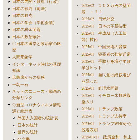
日本の内閣・政府（行政）
2025/02 １０３万円の壁問
日本の裁判（司法）
題 － １１
日本の政党
2025/02 日米外交
日本の学会（学術会議）
2025/01 日本の革新技術
日本の税金問題
2025/01 生成AI（人工知
日本の政治家評
能）技術
〇日本の選挙と政治家の略
2025/01 中国技術の脅威
歴
2025/01 犯罪者の強制送還
人間形象学
2025/01 手取りを増やす政
インターネット時代の基礎
策はヒット
知識
2025/01 自民党は総裁選び
庶民席からの所感
を誤った
一朝一石
2025/01 処理水問題
ネットのニュース・動画の
2025/01 イチロー米野球殿
分類リンク
堂入り
◇新型コロナウィルス情報
2025/01 トランプ政策
源と統計表
2025/01 トランプ支持率
外国人入国者の統計表
2025/01 トランプWHOから
日本の統計
脱退表明
世界の統計
2025/01/21 政策金利 利上
公文書