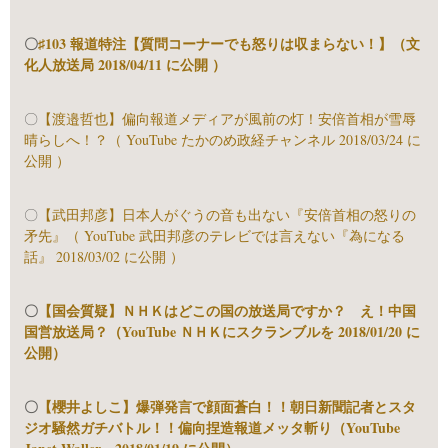
〇
♯103 報道特注【質問コーナーでも怒りは収まらない！】（文
化人放送局 2018/04/11 に公開 ）
〇
【渡邉哲也】偏向報道メディアが風前の灯！安倍首相が雪辱
晴らしへ！？（ YouTube たかのめ政経チャンネル 2018/03/24 に
公開 ）
〇
【武田邦彦】日本人がぐうの音も出ない『安倍首相の怒りの
矛先』（ YouTube 武田邦彦のテレビでは言えない『為になる
話』 2018/03/02 に公開 ）
〇
【国会質疑】ＮＨＫはどこの国の放送局ですか？ え！中国
国営放送局？（YouTube ＮＨＫにスクランブルを 2018/01/20 に
公開）
〇
【櫻井よしこ】爆弾発言で顔面蒼白！！朝日新聞記者とスタ
ジオ騒然ガチバトル！！偏向捏造報道メッタ斬り（YouTube