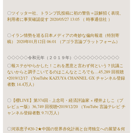
〇
ツイッター社、トランプ氏投稿に初の警告＝誤解招く表現、
利用者に事実確認促す 2020/05/27 13:05 （ 時事通信社 ）
〇
イラン情勢を巡る日本メディアの奇妙な偏向報道（特別寄
稿） 2020年01月12日 06:01 （アゴラ言論プラットフォーム）
◇◇◇◇◇令和元年（２０１９年）◇◇◇◇◇◇◇◇◇◇◇
〇
報ステがやらかした！これを悪意と言わず何という？抗議こ
ないからと調子こいてるのはこんなところでも…45,289 回視聴
•2019/12/17 （YouTube KAZUYA CHANNEL GX チャンネル登録
者数 14.4万人）
〇
【櫻LIVE】第374回 - 上念司・経済評論家 × 櫻井よしこ（プ
レビュー版）36,749 回視聴•2019/12/20 （YouTube 言論テレビ チ
ャンネル登録者数 9.71万人）
〇
河添恵子#20-2★中国の世界赤化計画と台湾独立への展望＆何