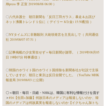
JBpress 李 正宣 2019/08/08 06:00 ）
〇
八代弁護士 朝日新聞を「反日三羽ガラス」暴走＆お詫び
ネット沸騰トレンド１位に（ デイリー 8/2(金) 15:50配信 ）
〇
NYタイムズに非難殺到 大統領発言を主見出しで（ 共同通信
社 2019/08/07 07:51 ）
〇
記事掲載の少女実在せず＝毎日新聞が謝罪。（ 2019年08月05
日 19時07分 時事通信 ）
〇
韓国のホワイト国のホワイト国排除を新聞各社が社説で主張
していますが、朝日と東京は反日全開でした。（YouTube MHK
報道局 2019/08/03 に公開）
〇＜朝日・毎日・日経・NHKは、韓国に有利な情報だけを流す
＞
#16【生田×加藤】何故日本のメディアは報道しないのか、韓
国のメディアは何故真実を報道しないのか【イクちゃん加トち