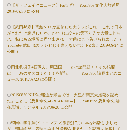
〇
【ザ・フェイクニュース】Part3-①（ YouTube 文化人放送局
2019/08/30 に公開 ）
〇
【武田邦彦】高給NHKが宣伝した大ウソがこれ！ これで日本
がどれだけ衰退したか。かわりに役人の天下り先が大量に作ら
れ、私はある場所に呼び出され 一方的にこう告げられました（
YouTube 武田邦彦 テレビじゃ言えないホントの話! 2019/08/24 に
公開 ）
〇
田北眞樹子+西岡力、周辺国！！との諸問題！！その根源
は！！あのマスコミだ！！を解説！！（ YouTube 論客まとめニ
ュース 2019/08/20 に公開 ）
〇
20190820 NHKの報道が米国では「天皇が南京大虐殺を認め
た」ことに【及川幸久−BREAKING−】（ YouTube 及川幸久 潜
在意識チャンネル 2019/08/20 に公開 ）
〇
韓国の李栄薫(イ・ヨンフン)教授は7月に本を出版しました
が、韓国紙が「表現の自由は危機を迎えた」と記事を掲載して