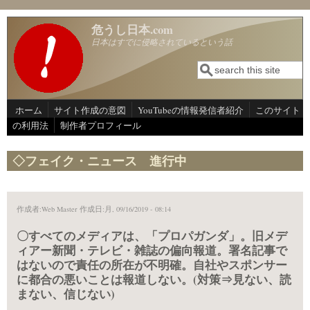
メインコンテンツに移動
危うし日本.com
日本はすでに侵略されているという話
検索
検索フォーム
ホーム
サイト作成の意図
YouTubeの情報発信者紹介
このサイト
の利用法
制作者プロフィール
◇フェイク・ニュース 進行中
作成者:
Web Master
作成日:月, 09/16/2019 - 08:14
〇すべてのメディアは、「プロパガンダ」。旧メデ
ィアー新聞・テレビ・雑誌の偏向報道。署名記事で
はないので責任の所在が不明確。自社やスポンサー
に都合の悪いことは報道しない。(対策⇒見ない、読
まない、信じない)