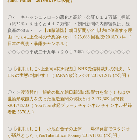
Janet Waller 2018/01/19 に公開）
〇＜ キャッシュフローの悪化と高給・公証６１２万部（押紙
（約32％）を除くと４１７万部）・朝日新聞の内部留保は、総
資産の50％・ ＞
【加藤清隆】朝日新聞が5年以内に倒産する理
由！ついに上念司の予想的中か！？23,668 回視聴•2018/01/14 （
日本の裏側・暴露チャンネル ）
◇◇◇◇◇平成二十九年（２０１７年）◇◇◇◇◇◇◇◇◇◇
〇
【櫻井よしこ×上念司×花田紀凱】NHK受信料裁判の判決、Ｎ
HＫの実態に物申す！（ JAPAN政治ラジオ 2017/12/17 に公開 ）
〇＜＞
渡邉哲也 解約の嵐が朝日新聞の影響力を奪う！もはや
世論形成能力を失った捏造新聞の現状とは？177,389 回視聴
•2017/12/03（ YouTube 政経プラーナチャンネル チャンネル登録
者数 3370人 ）
〇
【櫻井よしこ】 小池百合子の正体 爆弾発言でスタジオ
が騒然とした（YouTube Ellice Toomey 2017/11/25 に公開 )