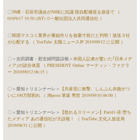
〇
沖縄・石垣市議会がNHKに抗議 陸自配備巡る放送で （
019/9/17 19:50 (JST) ©一般社団法人共同通信社 ）
〇
韓国マスコミ業界が番組作りを放棄寸前だと判明！放送３社
が心配する （ YouTube 太陽ニュースJP 2019/09/12 に公開 ）
〇＜吉田調書・慰安婦問題誤報＞
米国人記者が驚いた｢日本メデ
ィア｣の談合体質 （ PRESIDENT Online マーティン・ファクラ
ー 2019/09/12 06:15 ）
〇＜愛知トリエンナーレ＞
【共産党に衝撃、しんぶん赤旗がつ
いに100万部割れ （ JBpress 筆坂 秀世 2019/09/10 06:00 ）
〇＜愛知トリエンナーレ＞
【怒れるスリーメン】Part41-④ 堕ち
たメディア あの通信社が大誤報！ （ YouTube 文化人放送局
2019/08/31 に公開 ）