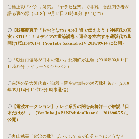
〇
池上彰『パクリ疑惑』『ヤラセ疑惑』で非難！番組関係者が
語る裏の顔（2018年09月15日 21時00分 まいじつ）
〇
【我那覇真子「おおきなわ」#36】皆で伝えよう！沖縄戦の真
実 / STOP！！メディアの世論誘導～運命を左右する選挙戦の幕
開け[桜H30/9/14]（YouTube SakuraSoTV 2018/09/14 に公開）
〇
「朝鮮再侵略が日本の狙い」北朝鮮が主張（2018年09月14日
11時32分 デイリーNKジャパン）
〇
台湾の駐大阪代表が自殺＝関空封鎖時の対応批判苦か（2018
年09月14日 15時08分 時事通信）
〇
【電波オークション】テレビ業界の闇を高橋洋一が解説『日
本だけが...』（YouTube JAPANPoliticsChannel 2018/08/25 に
公開）
〇
丸山穂高「政治の批判ばかりしてるが自分たちはどうなん