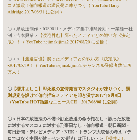
コミ激震！偏向報道の猛反発に凍りつく（ YouTube Harry
Aldridge 2017/08/31 に公開 ）
〇＜泉放送制作・IOS9011・メディア集中排除原則・一業種一社
制・吉本興業＞
【渡邉哲也】腐ったメディアとの戦い方《決定
版》！（ YouTube nejimakijima2 2017/08/20 に公開 ）
〇＜＞
【渡邉哲也】腐ったメディアとの戦い方《決定版》
•2017/08/19！（ YouTube nejimakijima2 チャンネル登録者数 2.79
万人 ）
〇
【櫻井よしこ】即死級の驚愕発言でスタジオが凍りつく。罰
則規定を設けて偏向捏造メディアを叩き潰す2017年8月8日
（YouTube HOT話題なニュースCH 2017/08/08 に公開）
〇＜日本の放送法の不備⇒訂正放送の命令権なし・誤った放送
に対するマスコミに対する刑事罰なし・偏向報道＝朝日新聞・
毎日新聞・テレビメディア・NHK・トランプ大統領の考え（テ
ロではなく中国が敵＝ペンス演説）は正しい・＞
【櫻井よし