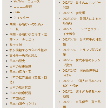
YouTube・ニュース
2025/05 日本のエネルギー
ニコニコ動画
問題
Gettr
2025/05 参院選
ツィッター
2025/05/09 外国人による土
地買収
内閣・各省庁への投稿メー
ル一覧
202505 トランプとウクラ
イナ戦争
内閣・各省庁や自治体・政
党へメールしよう
2025/04/16 台湾有事の可能
性
参考文献
2025/04/07 トランプ関税対
私が信頼する保守の情報源
策
高橋洋一教授の読み
2025/04 株式市場のトラン
日本の歴史
プ批判
日本の歴史認識
2025/03/07 国民負担率は、
日本の底力・宝
46.2％
日本の世界遺産（文化・自
2025/02 中国人の日本への
然）
移住と侵略
日本の教育問題
2025/02 遅すぎる備蓄米を
日本の健康問題
放出
日本国憲法
2025/01 自民保守 高市早
日本の国会（立法）
苗