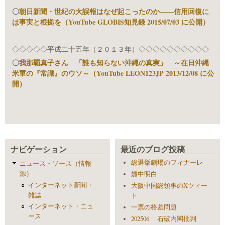
〇
朝日新聞・世紀の大誤報はなぜ起こったのか――信用回復に
は事実と根拠を（YouTube GLOBIS知見録 2015/07/03 に公開）
◇◇◇◇◇平成二十五年（２０１３年）◇◇◇◇◇◇◇◇◇◇
〇
我那覇真子さん 「誰も知らない沖縄の真実」 ～在日沖縄
米軍の『常識』のウソ～（YouTube LEON123JP 2013/12/08 に公
開）
ナビゲーション
最近のブログ投稿
総選挙劇場のフィナーレ
ニュース・ソース（情報
源）
媚中明白
インターネット新聞・
大阪中国総領事のXツィー
雑誌
ト
インターネット・ニュ
一票の格差問題
ース
202506 石破内閣批判