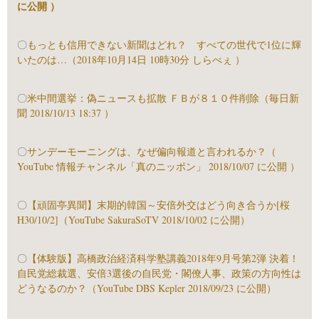
に公開 ）
〇
もっとも信用できない新聞はどれ？ すべての世代で1位に輝
いたのは…（2018年10月14日 10時30分 しらべぇ ）
〇
米中間選挙：偽ニュースも拡散 ＦＢが８１０件削除（毎日新
聞 2018/10/13 18:37 ）
〇
サンデーモーニングは、なぜ偏向報道と言われるか？（
YouTube 情報チャンネル「真のニッポン」 2018/10/07 に公開 ）
〇
【頑固亭異聞】末期的韓国～安倍外交はどう向き合うか[桜
H30/10/2]（YouTube SakuraSoTV 2018/10/02 に公開）
〇
【体験版】高橋政治経済科学塾講義2018年9月号第2弾 決着！
自民党総裁選、安倍3選後の自民党・閣僚人事、政策の方向性は
どうなるのか？（YouTube DBS Kepler 2018/09/23 に公開）