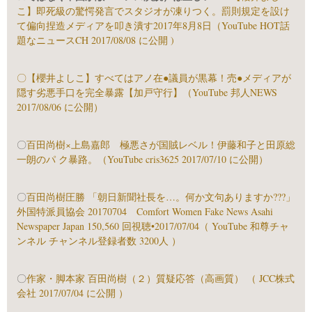
こ】即死級の驚愕発言でスタジオが凍りつく。罰則規定を設け
て偏向捏造メディアを叩き潰す2017年8月8日（YouTube HOT話
題なニュースCH 2017/08/08 に公開 )
〇
【櫻井よしこ】すべてはアノ在●議員が黒幕！売●メディアが
隠す劣悪手口を完全暴露【加戸守行】（YouTube 邦人NEWS
2017/08/06 に公開）
〇
百田尚樹×上島嘉郎 極悪さが国賊レベル！伊藤和子と田原総
一朗のパ ク暴路。（YouTube cris3625 2017/07/10 に公開）
〇
百田尚樹圧勝 「朝日新聞社長を…。何か文句ありますか???」
外国特派員協会 20170704 Comfort Women Fake News Asahi
Newspaper Japan 150,560 回視聴•2017/07/04（ YouTube 和尊チャ
ンネル チャンネル登録者数 3200人 ）
〇
作家・脚本家 百田尚樹（２）質疑応答（高画質） （ JCC株式
会社 2017/07/04 に公開 ）