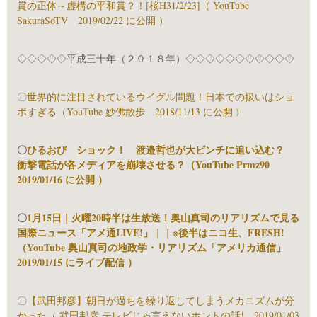
賞の正体～虚構の平和賞？！[桜H31/2/23]（ YouTube
SakuraSoTV 2019/02/22 に公開 ）
◇◇◇◇◇平成三十年（２０１８年）◇◇◇◇◇◇◇◇◇◇◇
〇
世界的に注目されているウイグル問題！日本での扱いはショ
ボすぎる（YouTube 妙佛散歩 2018/11/13 に公開 )
〇
ひるおび ショック！ 渡邉哲也が大ピンチに追い込む？
衝撃電話が各メディアを崩壊させる？（YouTube Prmz90
2019/01/16 に公開 ）
〇
1月15日｜火曜20時半は生放送！奥山真司のリアリズムで見る
国際ニュース「アメ通LIVE!」｜｜※後半はニコ生、FRESH!
（YouTube 奥山真司の地政学・リアリズム「アメリカ通信」
2019/01/15 にライブ配信 ）
〇
【武田邦彦】朝日が過ちを繰り返してしまうメカニズムが分
かった（ 武田邦彦 テレビじゃ言えないホントの話! 2019/01/03