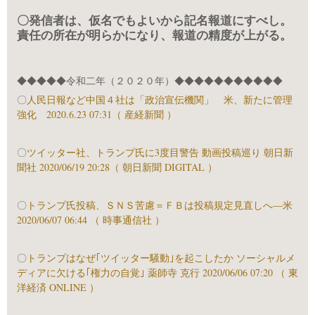
〇発信者は、仮名でもよいから記名報道にすべし。
責任の所在が明らかになり、報道の精度が上がる。
◆◆◆◆◆令和二年（２０２０年）◆◆◆◆◆◆◆◆◆◆◆
〇
人民日報など中国４社は「政治宣伝機関」 米、新たに管理
強化 2020.6.23 07:31（ 産経新聞 ）
〇
ツイッター社、トランプ氏に3度目警告 動画投稿巡り 朝日新
聞社 2020/06/19 20:28（ 朝日新聞 DIGITAL ）
〇
トランプ氏投稿、ＳＮＳ苦慮＝ＦＢは投稿規定見直しへ―米
2020/06/07 06:44 （ 時事通信社 ）
〇
トランプはなぜ｢ツイッター騒動｣を起こしたか ソーシャルメ
ディアに欠ける｢権力の自覚｣ 薬師寺 克行 2020/06/06 07:20 （ 東
洋経済 ONLINE ）