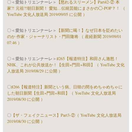
〇＜愛知トリエンナーレ＞
【怒れるスリーメン】Part42-② 本
家?! 元祖?!朝日新聞！ 愛知…伝統芸能にまさかの◯-POP？！ （
YouTube 文化人放送局 2019/09/05 に公開 ）
〇＜愛知トリエンナーレ＞
【新聞に喝！】なぜ日本を貶めたい
のか 作家・ジャーナリスト・門田隆将 （ 産経新聞 2019/09/01
07:46 ）
〇＜愛知トリエンナーレ＞
♯265【報道特注】和田さん激怒！
NHK、これが公共放送か！【生田×門田×和田】（ YouTube 文化
人放送局 2019/08/29 に公開 ）
〇
♯266【報道特注】新聞という病、日韓の間をめちゃめちゃに
した朝日新聞【生田×門田×和田】（ YouTube 文化人放送局
2019/08/30 に公開 ）
〇
【ザ・フェイクニュース】Part3-②（ YouTube 文化人放送局
2019/08/30 に公開 ）