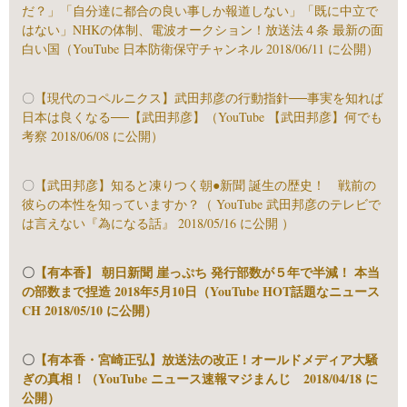
だ？」「自分達に都合の良い事しか報道しない」「既に中立で
はない」NHKの体制、電波オークション！放送法４条 最新の面
白い国（YouTube 日本防衛保守チャンネル 2018/06/11 に公開）
〇
【現代のコペルニクス】武田邦彦の行動指針──事実を知れば
日本は良くなる──【武田邦彦】（YouTube 【武田邦彦】何でも
考察 2018/06/08 に公開）
〇
【武田邦彦】知ると凍りつく朝●新聞 誕生の歴史！ 戦前の
彼らの本性を知っていますか？（ YouTube 武田邦彦のテレビで
は言えない『為になる話』 2018/05/16 に公開 ）
〇
【有本香】 朝日新聞 崖っぷち 発行部数が５年で半減！ 本当
の部数まで捏造 2018年5月10日（YouTube HOT話題なニュース
CH 2018/05/10 に公開）
〇
【有本香・宮崎正弘】放送法の改正！オールドメディア大騒
ぎの真相！（YouTube ニュース速報マジまんじ 2018/04/18 に
公開）