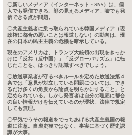
〇新しいメディア（インターネット・SNS）は、個
人でも発信できる。顔の見えるメディア。嘘でも発
信できる点が問題。
〇共産主義者に乗っ取られている韓国メディア（現
政権に都合の悪いことは報道しない）の動向は、現
在の日本の民主主義の危機を暗示している。
現在のアメリカは、
トランプ大統領の出現をきっか
けに「反共（反中国）」「反グローバリズム」に転
じた
ことを、はっきり認識すべきでしょう。
〇放送事業者が守るべきルールを定めた放送法第４
条では「意見が対立している問題については、でき
るだけ多くの角度から論点を明らかにすること」と
定められている。しかし発言者は自分の理屈に都合
の良い情報だけを伝えているのが現状。法律で規定
しても無理。
〇平気でうその報道をでっちあげる共産主義国の報
道に注意。自虐史観ではなく、事実に基づく歴史認
識が大事。