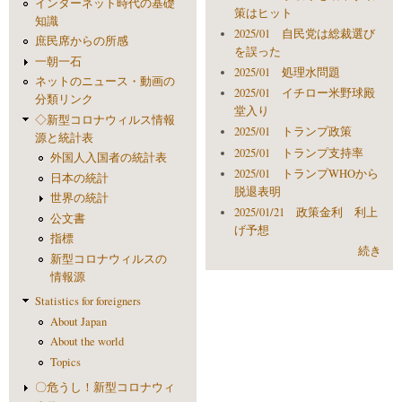
インターネット時代の基礎
策はヒット
知識
2025/01 自民党は総裁選び
庶民席からの所感
を誤った
一朝一石
2025/01 処理水問題
ネットのニュース・動画の
2025/01 イチロー米野球殿
分類リンク
堂入り
◇新型コロナウィルス情報
2025/01 トランプ政策
源と統計表
2025/01 トランプ支持率
外国人入国者の統計表
2025/01 トランプWHOから
日本の統計
脱退表明
世界の統計
2025/01/21 政策金利 利上
公文書
げ予想
指標
続き
新型コロナウィルスの
情報源
Statistics for foreigners
About Japan
About the world
Topics
〇危うし！新型コロナウィ