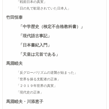
「戦前日本の真実」
「日の丸で歓迎されていた日本人」
竹田恒泰
「中学歴史（検定不合格教科書）」
「現代語古事記」
「日本書紀入門」
「
天皇は元首である」
馬淵睦夫
「反グローバリズムの逆襲が始まった」
「世界を操る支配者の正体」
「２０１９年世界の真実」
「現代史の正体」
馬淵睦夫・川添恵子