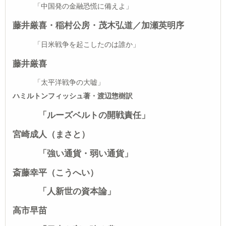
「中国発の金融恐慌に備えよ」
藤井厳喜・稲村公房・茂木弘道／加瀬英明序
「日米戦争を起こしたのは誰か」
藤井厳喜
「太平洋戦争の大嘘」
ハミルトンフィッシュ著・渡辺惣樹訳
「ルーズベルトの開戦責任」
宮崎成人（まさと）
「強い通貨・弱い通貨」
斎藤幸平（こうへい）
「人新世の資本論」
高市早苗