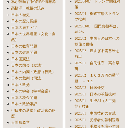
2025/04/07 トランプ関税対
私が信頼する保守の情報源
策
高橋洋一教授の読み
2025/04 株式市場のトラン
日本の歴史
プ批判
日本の歴史認識
2025/03/07 国民負担率は、
日本の底力・宝
46.2％
日本の世界遺産（文化・自
2025/02 中国人の日本への
然）
移住と侵略
日本の教育問題
2025/02 遅すぎる備蓄米を
日本の健康問題
放出
日本国憲法
2025/01 自民保守 高市早
日本の国会（立法）
苗
日本の内閣・政府（行政）
2025/02 １０３万円の壁問
日本の裁判（司法）
題 － １１
日本の政党
2025/02 日米外交
日本の学会（学術会議）
2025/01 日本の革新技術
日本の税金問題
2025/01 生成AI（人工知
日本の政治家評
能）技術
〇日本の選挙と政治家の略
2025/01 中国技術の脅威
歴
2025/01 犯罪者の強制送還
人間形象学
2025/01 手取りを増やす政