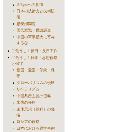
５Eyesへの参加
日本の技術力と技術防
衛
慰安婦問題
国民意識・世論調査
中国の軍事拡大に寄与
するな
〇危うし！反日・反日工作
〇危うし！日本！思想侵略
と保守
憂国・愛国・伝統・保
守
グローバリズムの侵略
リベラリズム
中国共産主義の侵略
米国の侵略
主体思想（朝鮮）の侵
略
ロシアの侵略
日本における異常事態