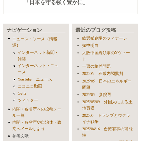
「日本を守る強く豊かに」
ナビゲーション
最近のブログ投稿
総選挙劇場のフィナーレ
ニュース・ソース（情報
源）
媚中明白
インターネット新聞・
大阪中国総領事のXツィー
雑誌
ト
インターネット・ニュ
一票の格差問題
ース
202506 石破内閣批判
YouTube・ニュース
2025/05 日本のエネルギー
ニコニコ動画
問題
Gettr
2025/05 参院選
ツィッター
2025/05/09 外国人による土
地買収
内閣・各省庁への投稿メー
ル一覧
202505 トランプとウクラ
イナ戦争
内閣・各省庁や自治体・政
党へメールしよう
2025/04/16 台湾有事の可能
性
参考文献