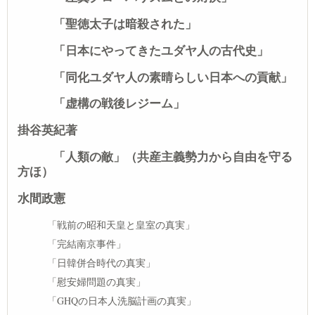
「聖徳太子は暗殺された」
「日本にやってきたユダヤ人の古代史」
「同化ユダヤ人の素晴らしい日本への貢献」
「虚構の戦後レジーム」
掛谷英紀著
「人類の敵」（共産主義勢力から自由を守る
方ほ）
水間政憲
「戦前の昭和天皇と皇室の真実」
「完結南京事件」
「日韓併合時代の真実」
「慰安婦問題の真実」
「GHQの日本人洗脳計画の真実」