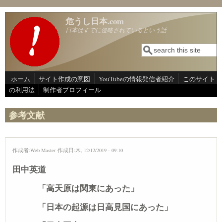
メインコンテンツに移動
危うし日本.com
日本はすでに侵略されているという話
検索
検索フォーム
ホーム
サイト作成の意図
YouTubeの情報発信者紹介
このサイト
の利用法
制作者プロフィール
参考文献
作成者:
Web Master
作成日:木, 12/12/2019 - 09:10
田中英道
「高天原は関東にあった」
「日本の起源は日高見国にあった」