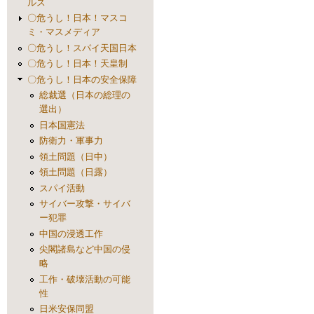
ルス
〇危うし！日本！マスコ
ミ・マスメディア
〇危うし！スパイ天国日本
〇危うし！日本！天皇制
〇危うし！日本の安全保障
総裁選（日本の総理の
選出）
日本国憲法
防衛力・軍事力
領土問題（日中）
領土問題（日露）
スパイ活動
サイバー攻撃・サイバ
ー犯罪
中国の浸透工作
尖閣諸島など中国の侵
略
工作・破壊活動の可能
性
日米安保同盟