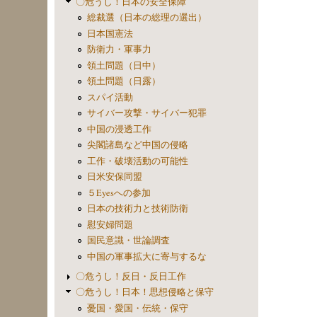
〇危うし！日本の安全保障
総裁選（日本の総理の選出）
日本国憲法
防衛力・軍事力
領土問題（日中）
領土問題（日露）
スパイ活動
サイバー攻撃・サイバー犯罪
中国の浸透工作
尖閣諸島など中国の侵略
工作・破壊活動の可能性
日米安保同盟
５Eyesへの参加
日本の技術力と技術防衛
慰安婦問題
国民意識・世論調査
中国の軍事拡大に寄与するな
〇危うし！反日・反日工作
〇危うし！日本！思想侵略と保守
憂国・愛国・伝統・保守