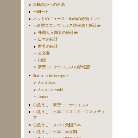
庶民席からの所感
一朝一石
ネットのニュース・動画の分類リンク
◇新型コロナウィルス情報源と統計表
外国人入国者の統計表
日本の統計
世界の統計
公文書
指標
新型コロナウィルスの情報源
Statistics for foreigners
About Japan
About the world
Topics
〇危うし！新型コロナウィルス
〇危うし！日本！マスコミ・マスメディ
ア
〇危うし！スパイ天国日本
〇危うし！日本！天皇制