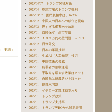
2025/04/07 トランプ関税対策
2025/04 株式市場のトランプ批判
2025/03/07 国民負担率は、46.2％
2025/02 中国人の日本への移住と侵略
2025/02 遅すぎる備蓄米を放出
2025/01 自民保守 高市早苗
2025/02 １０３万円の壁問題 － １１
2025/02 日米外交
 要諦 ›
2025/01 日本の革新技術
2025/01 生成AI（人工知能）技術
2025/01 中国技術の脅威
2025/01 犯罪者の強制送還
2025/01 手取りを増やす政策はヒット
2025/01 自民党は総裁選びを誤った
2025/01 処理水問題
2025/01 イチロー米野球殿堂入り
2025/01 トランプ政策
2025/01 トランプ支持率
2025/01 トランプWHOから脱退表明