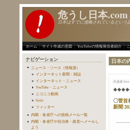
メインコンテンツに移動
危うし日本.com
日本はすでに侵略されているという
ホーム
サイト作成の意図
YouTubeの情報発信者紹介
ナビゲーション
日本の
ニュース・ソース（情報源）
インターネット新聞・雑誌
インターネット・ニュース
作成者:
Web 
YouTube・ニュース
◆◆◆◆
ニコニコ動画
〇
菅首
Gettr
新聞 20
ツィッター
内閣・各省庁への投稿メール一覧
内閣・各省庁や自治体・政党へメールし
よう