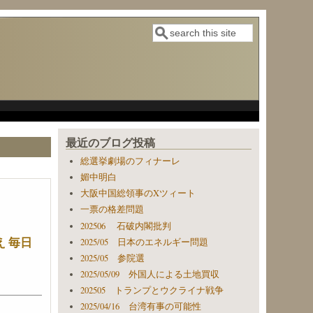
検索
検索フォーム
最近のブログ投稿
総選挙劇場のフィナーレ
媚中明白
大阪中国総領事のXツィート
一票の格差問題
202506 石破内閣批判
 毎日
2025/05 日本のエネルギー問題
2025/05 参院選
2025/05/09 外国人による土地買収
202505 トランプとウクライナ戦争
2025/04/16 台湾有事の可能性