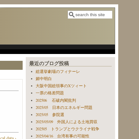
検索
検索フォーム
最近のブログ投稿
総選挙劇場のフィナーレ
媚中明白
大阪中国総領事のXツィート
一票の格差問題
202506 石破内閣批判
2025/05 日本のエネルギー問題
2025/05 参院選
2025/05/09 外国人による土地買収
202505 トランプとウクライナ戦争
2025/04/16 台湾有事の可能性
cal data ›