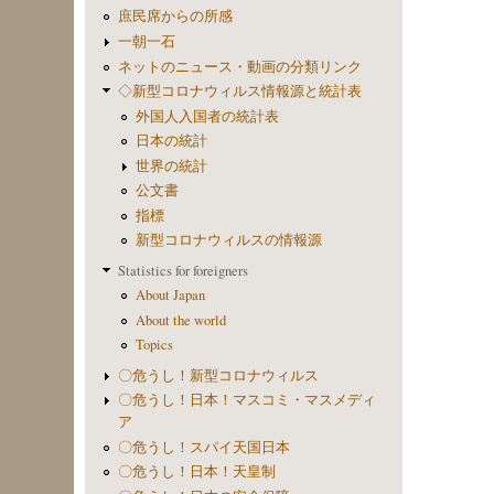
庶民席からの所感
一朝一石
ネットのニュース・動画の分類リンク
◇新型コロナウィルス情報源と統計表
外国人入国者の統計表
日本の統計
世界の統計
公文書
指標
新型コロナウィルスの情報源
Statistics for foreigners
About Japan
About the world
Topics
〇危うし！新型コロナウィルス
〇危うし！日本！マスコミ・マスメディ
ア
〇危うし！スパイ天国日本
〇危うし！日本！天皇制