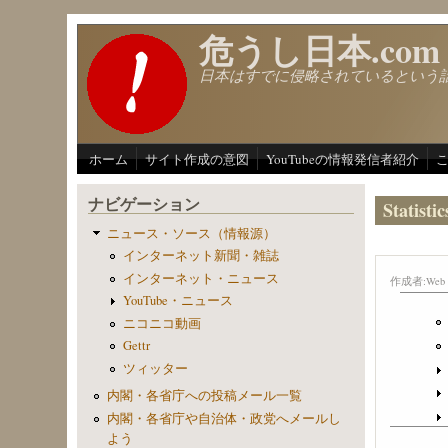
メインコンテンツに移動
危うし日本.com
日本はすでに侵略されているという
ホーム
サイト作成の意図
YouTubeの情報発信者紹介
ナビゲーション
Statistic
ニュース・ソース（情報源）
インターネット新聞・雑誌
インターネット・ニュース
作成者:
Web 
YouTube・ニュース
ニコニコ動画
Gettr
ツィッター
内閣・各省庁への投稿メール一覧
内閣・各省庁や自治体・政党へメールし
よう