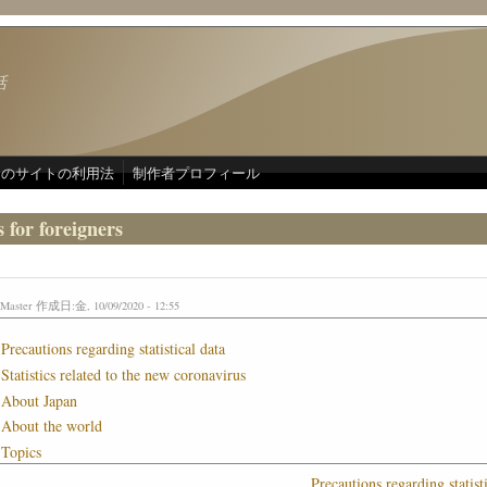
話
このサイトの利用法
制作者プロフィール
s for foreigners
Master
作成日:金, 10/09/2020 - 12:55
Precautions regarding statistical data
Statistics related to the new coronavirus
About Japan
About the world
Topics
Precautions regarding statisti