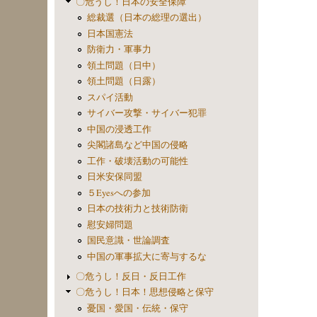
〇危うし！日本の安全保障
総裁選（日本の総理の選出）
日本国憲法
防衛力・軍事力
領土問題（日中）
領土問題（日露）
スパイ活動
サイバー攻撃・サイバー犯罪
中国の浸透工作
尖閣諸島など中国の侵略
工作・破壊活動の可能性
日米安保同盟
５Eyesへの参加
日本の技術力と技術防衛
慰安婦問題
国民意識・世論調査
中国の軍事拡大に寄与するな
〇危うし！反日・反日工作
〇危うし！日本！思想侵略と保守
憂国・愛国・伝統・保守