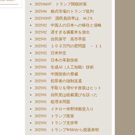
2025/04/07 トランプ関税対策
2025/04 株式市場のトランプ批判
2025/03/07 国民負担率は、46.2％
2025/02 中国人の日本への移住と侵略
2025/02 遅すぎる備蓄米を放出
2025/01 自民保守 高市早苗
2025/02 １０３万円の壁問題 － １１
2025/02 日米外交
2025/01 日本の革新技術
2025/01 生成AI（人工知能）技術
2025/01 中国技術の脅威
2025/01 犯罪者の強制送還
2025/01 手取りを増やす政策はヒット
2025/01 自民党は総裁選びを誤った
2025/01 処理水問題
2025/01 イチロー米野球殿堂入り
2025/01 トランプ政策
2025/01 トランプ支持率
2025/01 トランプWHOから脱退表明