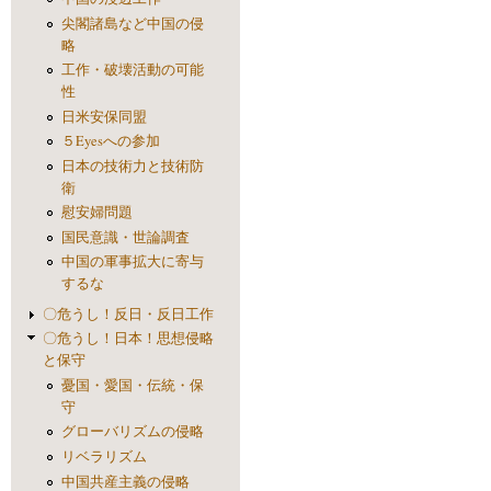
尖閣諸島など中国の侵
略
工作・破壊活動の可能
性
日米安保同盟
５Eyesへの参加
日本の技術力と技術防
衛
慰安婦問題
国民意識・世論調査
中国の軍事拡大に寄与
するな
〇危うし！反日・反日工作
〇危うし！日本！思想侵略
と保守
憂国・愛国・伝統・保
守
グローバリズムの侵略
リベラリズム
中国共産主義の侵略