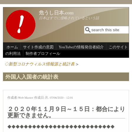
メインコンテンツに移動
危うし日本.com
日本はすでに侵略されているという話
検索
検索フォーム
ホーム
サイト作成の意図
YouTubeの情報発信者紹介
このサイト
の利用法
制作者プロフィール
◇新型コロナウィルス情報源と統計表
>
外国人入国者の統計表
作成者:
Web Master
作成日:月, 07/06/2020 - 12:01
２０２０年１１月９日～１５日：都合により
更新できません。
◆◆◆◆◆◆◆◆◆◆◆◆◆◆◆◆◆◆◆◆◆◆◆◆◆◆