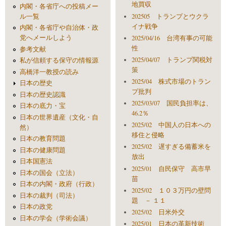
地買収
内閣・各省庁への投稿メー
ル一覧
202505 トランプとウクラ
イナ戦争
内閣・各省庁や自治体・政
党へメールしよう
2025/04/16 台湾有事の可能
性
参考文献
2025/04/07 トランプ関税対
私が信頼する保守の情報源
策
高橋洋一教授の読み
2025/04 株式市場のトラン
日本の歴史
プ批判
日本の歴史認識
2025/03/07 国民負担率は、
日本の底力・宝
46.2％
日本の世界遺産（文化・自
2025/02 中国人の日本への
然）
移住と侵略
日本の教育問題
2025/02 遅すぎる備蓄米を
日本の健康問題
放出
日本国憲法
2025/01 自民保守 高市早
日本の国会（立法）
苗
日本の内閣・政府（行政）
2025/02 １０３万円の壁問
日本の裁判（司法）
題 － １１
日本の政党
2025/02 日米外交
日本の学会（学術会議）
2025/01 日本の革新技術