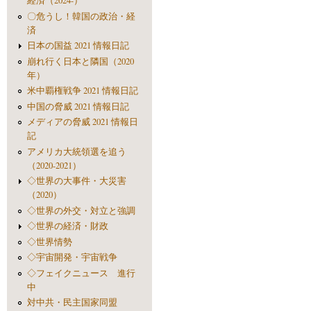
経済（2024-）
〇危うし！韓国の政治・経
済
日本の国益 2021 情報日記
崩れ行く日本と隣国（2020
年）
米中覇権戦争 2021 情報日記
中国の脅威 2021 情報日記
メディアの脅威 2021 情報日
記
アメリカ大統領選を追う
（2020-2021）
◇世界の大事件・大災害
（2020）
◇世界の外交・対立と強調
◇世界の経済・財政
◇世界情勢
◇宇宙開発・宇宙戦争
◇フェイクニュース 進行
中
対中共・民主国家同盟