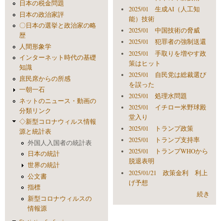
日本の税金問題
2025/01 生成AI（人工知
日本の政治家評
能）技術
〇日本の選挙と政治家の略
2025/01 中国技術の脅威
歴
2025/01 犯罪者の強制送還
人間形象学
2025/01 手取りを増やす政
インターネット時代の基礎
策はヒット
知識
2025/01 自民党は総裁選び
庶民席からの所感
を誤った
一朝一石
2025/01 処理水問題
ネットのニュース・動画の
2025/01 イチロー米野球殿
分類リンク
堂入り
◇新型コロナウィルス情報
2025/01 トランプ政策
源と統計表
2025/01 トランプ支持率
外国人入国者の統計表
2025/01 トランプWHOから
日本の統計
脱退表明
世界の統計
2025/01/21 政策金利 利上
公文書
げ予想
指標
続き
新型コロナウィルスの
情報源