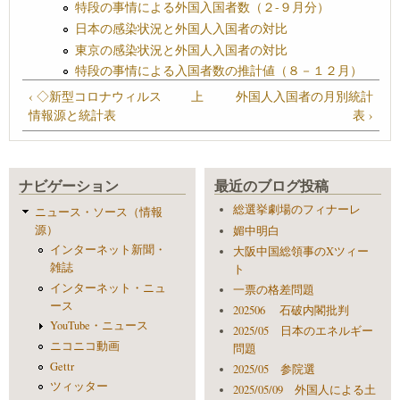
特段の事情による外国入国者数（２-９月分）
日本の感染状況と外国人入国者の対比
東京の感染状況と外国人入国者の対比
特段の事情による入国者数の推計値（８－１２月）
‹ ◇新型コロナウィルス
上
外国人入国者の月別統計
情報源と統計表
表 ›
ナビゲーション
最近のブログ投稿
総選挙劇場のフィナーレ
ニュース・ソース（情報
源）
媚中明白
インターネット新聞・
大阪中国総領事のXツィー
雑誌
ト
インターネット・ニュ
一票の格差問題
ース
202506 石破内閣批判
YouTube・ニュース
2025/05 日本のエネルギー
ニコニコ動画
問題
Gettr
2025/05 参院選
ツィッター
2025/05/09 外国人による土