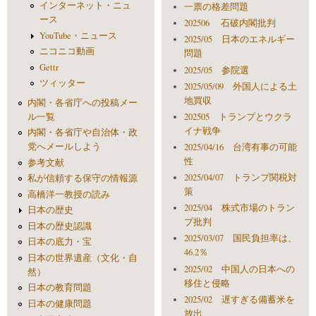
インターネット・ニュ
一票の格差問題
ース
202506 石破内閣批判
YouTube・ニュース
2025/05 日本のエネルギー
ニコニコ動画
問題
Gettr
2025/05 参院選
ツィッター
2025/05/09 外国人による土
地買収
内閣・各省庁への投稿メー
ル一覧
202505 トランプとウクラ
イナ戦争
内閣・各省庁や自治体・政
党へメールしよう
2025/04/16 台湾有事の可能
性
参考文献
2025/04/07 トランプ関税対
私が信頼する保守の情報源
策
高橋洋一教授の読み
2025/04 株式市場のトラン
日本の歴史
プ批判
日本の歴史認識
2025/03/07 国民負担率は、
日本の底力・宝
46.2％
日本の世界遺産（文化・自
2025/02 中国人の日本への
然）
移住と侵略
日本の教育問題
2025/02 遅すぎる備蓄米を
日本の健康問題
放出