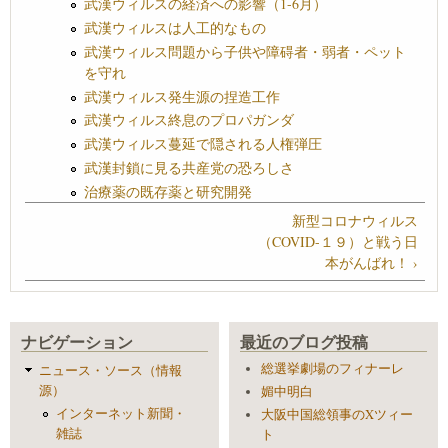
武漢ウィルスの経済への影響（1-6月）
武漢ウィルスは人工的なもの
武漢ウィルス問題から子供や障碍者・弱者・ペット
を守れ
武漢ウィルス発生源の捏造工作
武漢ウィルス終息のプロパガンダ
武漢ウィルス蔓延で隠される人権弾圧
武漢封鎖に見る共産党の恐ろしさ
治療薬の既存薬と研究開発
新型コロナウィルス
（COVID-１９）と戦う日
本がんばれ！ ›
ナビゲーション
最近のブログ投稿
総選挙劇場のフィナーレ
ニュース・ソース（情報
源）
媚中明白
インターネット新聞・
大阪中国総領事のXツィー
雑誌
ト