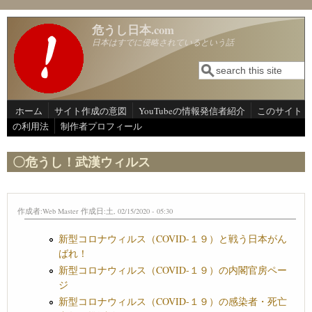
メインコンテンツに移動
危うし日本.com
日本はすでに侵略されているという話
検索
検索フォーム
ホーム
サイト作成の意図
YouTubeの情報発信者紹介
このサイト
の利用法
制作者プロフィール
〇危うし！武漢ウィルス
作成者:
Web Master
作成日:土, 02/15/2020 - 05:30
新型コロナウィルス（COVID-１９）と戦う日本がん
ばれ！
新型コロナウィルス（COVID-１９）の内閣官房ペー
ジ
新型コロナウィルス（COVID-１９）の感染者・死亡