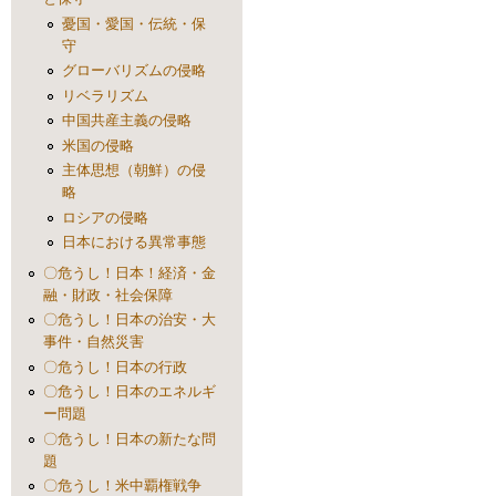
憂国・愛国・伝統・保
守
グローバリズムの侵略
リベラリズム
中国共産主義の侵略
米国の侵略
主体思想（朝鮮）の侵
略
ロシアの侵略
日本における異常事態
〇危うし！日本！経済・金
融・財政・社会保障
〇危うし！日本の治安・大
事件・自然災害
〇危うし！日本の行政
〇危うし！日本のエネルギ
ー問題
〇危うし！日本の新たな問
題
〇危うし！米中覇権戦争