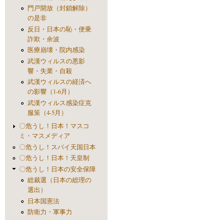
門戸開放（封鎖解除）
の是非
反日・日本の恥・便乗
詐欺・余波
医療崩壊・院内感染
武漢ウィルスの悪影
響・失業・自殺
武漢ウィルスの経済へ
の影響（1-6月）
武漢ウィルス感染症克
服策（4-5月）
〇危うし！日本！マスコ
ミ・マスメディア
〇危うし！スパイ天国日本
〇危うし！日本！天皇制
〇危うし！日本の安全保障
総裁選（日本の総理の
選出）
日本国憲法
防衛力・軍事力