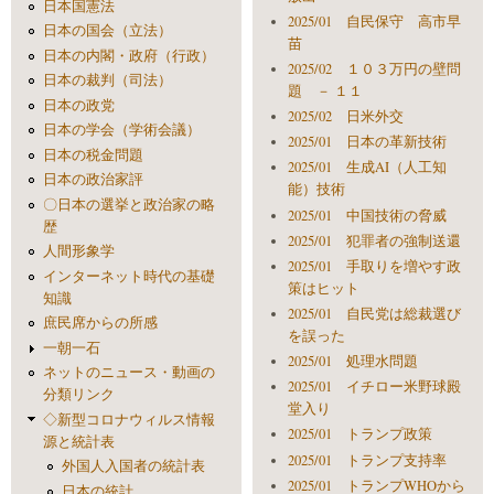
日本国憲法
2025/01 自民保守 高市早
日本の国会（立法）
苗
日本の内閣・政府（行政）
2025/02 １０３万円の壁問
日本の裁判（司法）
題 － １１
日本の政党
2025/02 日米外交
日本の学会（学術会議）
2025/01 日本の革新技術
日本の税金問題
2025/01 生成AI（人工知
日本の政治家評
能）技術
〇日本の選挙と政治家の略
2025/01 中国技術の脅威
歴
2025/01 犯罪者の強制送還
人間形象学
2025/01 手取りを増やす政
インターネット時代の基礎
策はヒット
知識
2025/01 自民党は総裁選び
庶民席からの所感
を誤った
一朝一石
2025/01 処理水問題
ネットのニュース・動画の
2025/01 イチロー米野球殿
分類リンク
堂入り
◇新型コロナウィルス情報
2025/01 トランプ政策
源と統計表
2025/01 トランプ支持率
外国人入国者の統計表
2025/01 トランプWHOから
日本の統計