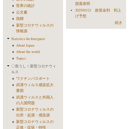
脱退表明
世界の統計
2025/01/21 政策金利 利上
公文書
げ予想
指標
続き
新型コロナウィルスの
情報源
Statistics for foreigners
About Japan
About the world
Topics
〇危うし！新型コロナウィ
ルス
ワクチンパスポート
武漢ウィルス感染拡大
要因
武漢ウィルスと外国人
の入国問題
新型コロナウィルスの
出所・起源・感染源
新型コロナウィルスの
正体・症状・特性