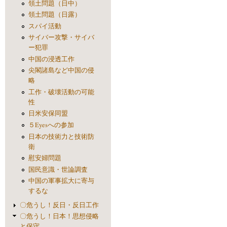
領土問題（日中）
領土問題（日露）
スパイ活動
サイバー攻撃・サイバ
ー犯罪
中国の浸透工作
尖閣諸島など中国の侵
略
工作・破壊活動の可能
性
日米安保同盟
５Eyesへの参加
日本の技術力と技術防
衛
慰安婦問題
国民意識・世論調査
中国の軍事拡大に寄与
するな
〇危うし！反日・反日工作
〇危うし！日本！思想侵略
と保守