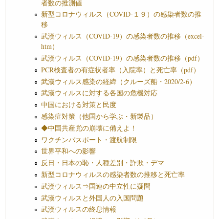
者数の推測値
新型コロナウィルス（COVID-１９）の感染者数の推
移
武漢ウィルス（COVID-19）の感染者数の推移（excel-
htm）
武漢ウィルス（COVID-19）の感染者数の推移（pdf）
PCR検査者の有症状者率（入院率）と死亡率（pdf）
武漢ウィルス感染の経緯（クルーズ船・2020/2-6）
武漢ウィルスに対する各国の危機対応
中国における対策と民度
感染症対策（他国から学ぶ・新製品）
◆中国共産党の崩壊に備えよ！
ワクチンパスポート・渡航制限
世界平和への影響
反日・日本の恥・人種差別・詐欺・デマ
新型コロナウィルスの感染者数の推移と死亡率
武漢ウィルス⇒国連の中立性に疑問
武漢ウィルスと外国人の入国問題
武漢ウィルスの終息情報