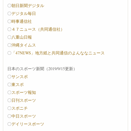
〇
朝日新聞デジタル
〇
デジタル毎日
〇
時事通信社
〇
４７ニュース（共同通信社）
〇
八重山日報
〇
沖縄タイムス
〇
「47NEWS」地方紙と共同通信のよんななニュース
日本のスポーツ新聞（2019/9/15更新）
〇
サンスポ
〇
東スポ
〇
スポーツ報知
〇
日刊スポーツ
〇
スポニチ
〇
中日スポーツ
〇
デイリースポーツ