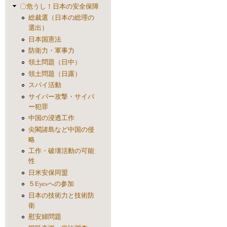
〇危うし！日本の安全保障
総裁選（日本の総理の
選出）
日本国憲法
防衛力・軍事力
領土問題（日中）
領土問題（日露）
スパイ活動
サイバー攻撃・サイバ
ー犯罪
中国の浸透工作
尖閣諸島など中国の侵
略
工作・破壊活動の可能
性
日米安保同盟
５Eyesへの参加
日本の技術力と技術防
衛
慰安婦問題