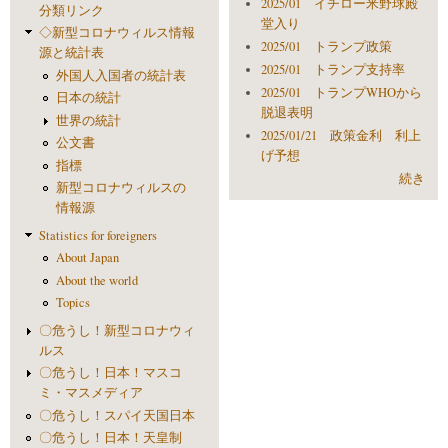
2025/01 イチロー米野球殿
分類リンク
堂入り
◇新型コロナウィルス情報
2025/01 トランプ政策
源と統計表
2025/01 トランプ支持率
外国人入国者の統計表
2025/01 トランプWHOから
日本の統計
脱退表明
世界の統計
2025/01/21 政策金利 利上
公文書
げ予想
指標
続き
新型コロナウィルスの
情報源
Statistics for foreigners
About Japan
About the world
Topics
〇危うし！新型コロナウィ
ルス
〇危うし！日本！マスコ
ミ・マスメディア
〇危うし！スパイ天国日本
〇危うし！日本！天皇制