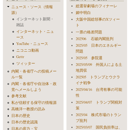
総選挙劇場のフィナーレ
ニュース・ソース（情報
源）
媚中明白
インターネット新聞・
大阪中国総領事のXツィー
雑誌
ト
インターネット・ニュ
一票の格差問題
ース
202506 石破内閣批判
YouTube・ニュース
2025/05 日本のエネルギー
ニコニコ動画
問題
Gettr
2025/05 参院選
ツィッター
2025/05/09 外国人による土
地買収
内閣・各省庁への投稿メー
ル一覧
202505 トランプとウクラ
イナ戦争
内閣・各省庁や自治体・政
党へメールしよう
2025/04/16 台湾有事の可能
性
参考文献
2025/04/07 トランプ関税対
私が信頼する保守の情報源
策
高橋洋一教授の読み
2025/04 株式市場のトラン
日本の歴史
プ批判
日本の歴史認識
2025/03/07 国民負担率は、
日本の底力・宝