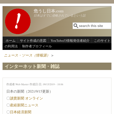
メインコンテンツに移動
危うし日本.com
日本はすでに侵略されているという話
検索
検索フォーム
ホーム
サイト作成の意図
YouTubeの情報発信者紹介
このサイト
の利用法
制作者プロフィール
ニュース・ソース（情報源）
>
インターネット新聞・雑誌
作成者:
Web Master
作成日:日, 09/15/2019 - 18:06
日本の新聞（2021/9/15更新）
〇
讀賣新聞 オンライン
〇
産経新聞ニュース
〇
日本経済新聞