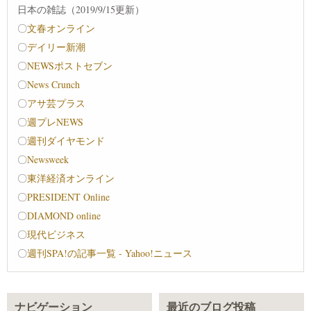
日本の雑誌（2019/9/15更新）
〇
文春オンライン
〇
デイリー新潮
〇
NEWSポストセブン
〇
News Crunch
〇
アサ芸プラス
〇
週プレNEWS
〇
週刊ダイヤモンド
〇
Newsweek
〇
東洋経済オンライン
〇
PRESIDENT Online
〇
DIAMOND online
〇
現代ビジネス
〇
週刊SPA!の記事一覧 - Yahoo!ニュース
ナビゲーション
最近のブログ投稿