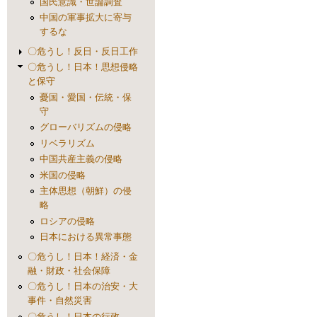
国民意識・世論調査
中国の軍事拡大に寄与
するな
〇危うし！反日・反日工作
〇危うし！日本！思想侵略
と保守
憂国・愛国・伝統・保
守
グローバリズムの侵略
リベラリズム
中国共産主義の侵略
米国の侵略
主体思想（朝鮮）の侵
略
ロシアの侵略
日本における異常事態
〇危うし！日本！経済・金
融・財政・社会保障
〇危うし！日本の治安・大
事件・自然災害
〇危うし！日本の行政