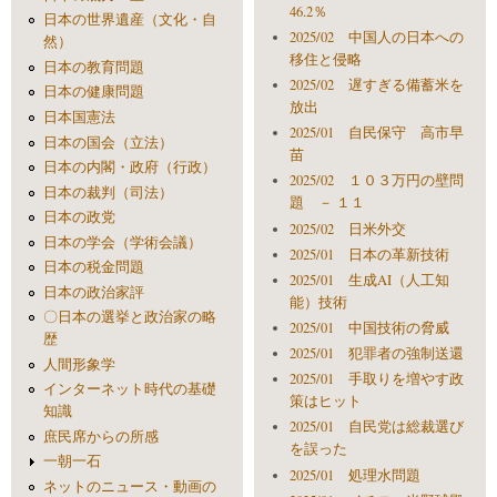
46.2％
日本の世界遺産（文化・自
2025/02 中国人の日本への
然）
移住と侵略
日本の教育問題
2025/02 遅すぎる備蓄米を
日本の健康問題
放出
日本国憲法
2025/01 自民保守 高市早
日本の国会（立法）
苗
日本の内閣・政府（行政）
2025/02 １０３万円の壁問
日本の裁判（司法）
題 － １１
日本の政党
2025/02 日米外交
日本の学会（学術会議）
2025/01 日本の革新技術
日本の税金問題
2025/01 生成AI（人工知
日本の政治家評
能）技術
〇日本の選挙と政治家の略
2025/01 中国技術の脅威
歴
2025/01 犯罪者の強制送還
人間形象学
2025/01 手取りを増やす政
インターネット時代の基礎
策はヒット
知識
2025/01 自民党は総裁選び
庶民席からの所感
を誤った
一朝一石
2025/01 処理水問題
ネットのニュース・動画の