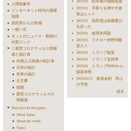
2025/01 犯罪者の強制送還
人間形象学
2025/01 手取りを増やす政
インターネット時代の基礎
策はヒット
知識
2025/01 自民党は総裁選び
庶民席からの所感
を誤った
一朝一石
2025/01 処理水問題
ネットのニュース・動画の
2025/01 イチロー米野球殿
分類リンク
堂入り
◇新型コロナウィルス情報
2025/01 トランプ政策
源と統計表
2025/01 トランプ支持率
外国人入国者の統計表
2025/01 トランプWHOから
日本の統計
脱退表明
世界の統計
2025/01/21 政策金利 利上
公文書
げ予想
指標
続き
新型コロナウィルスの
情報源
Statistics for foreigners
About Japan
About the world
Topics