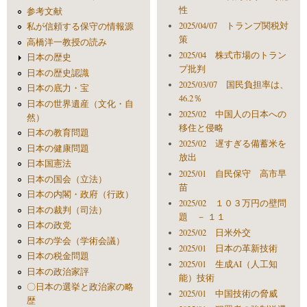
性
参考文献
2025/04/07 トランプ関税対
私が信頼する保守の情報源
策
高橋洋一教授の読み
2025/04 株式市場のトラン
日本の歴史
プ批判
日本の歴史認識
2025/03/07 国民負担率は、
日本の底力・宝
46.2％
日本の世界遺産（文化・自
2025/02 中国人の日本への
然）
移住と侵略
日本の教育問題
2025/02 遅すぎる備蓄米を
日本の健康問題
放出
日本国憲法
2025/01 自民保守 高市早
日本の国会（立法）
苗
日本の内閣・政府（行政）
2025/02 １０３万円の壁問
日本の裁判（司法）
題 － １１
日本の政党
2025/02 日米外交
日本の学会（学術会議）
2025/01 日本の革新技術
日本の税金問題
2025/01 生成AI（人工知
日本の政治家評
能）技術
〇日本の選挙と政治家の略
2025/01 中国技術の脅威
歴