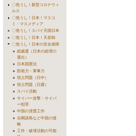
〇危うし！新型コロナウィ
ルス
〇危うし！日本！マスコ
ミ・マスメディア
〇危うし！スパイ天国日本
〇危うし！日本！天皇制
〇危うし！日本の安全保障
総裁選（日本の総理の
選出）
日本国憲法
防衛力・軍事力
領土問題（日中）
領土問題（日露）
スパイ活動
サイバー攻撃・サイバ
ー犯罪
中国の浸透工作
尖閣諸島など中国の侵
略
工作・破壊活動の可能