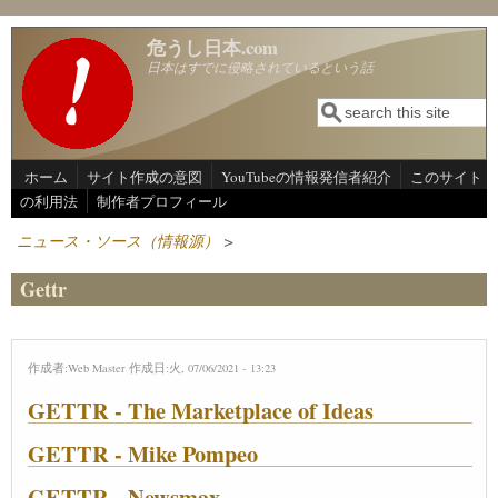
メインコンテンツに移動
危うし日本.com
日本はすでに侵略されているという話
検索
検索フォーム
ホーム
サイト作成の意図
YouTubeの情報発信者紹介
このサイト
の利用法
制作者プロフィール
ニュース・ソース（情報源）
>
Gettr
作成者:
Web Master
作成日:火, 07/06/2021 - 13:23
GETTR - The Marketplace of Ideas
GETTR - Mike Pompeo
GETTR - Newsmax