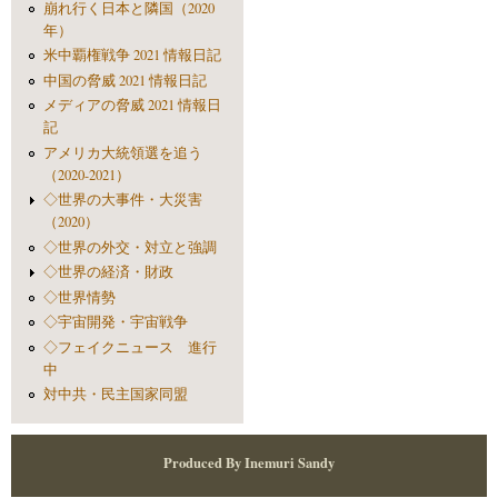
崩れ行く日本と隣国（2020
年）
米中覇権戦争 2021 情報日記
中国の脅威 2021 情報日記
メディアの脅威 2021 情報日
記
アメリカ大統領選を追う
（2020-2021）
◇世界の大事件・大災害
（2020）
◇世界の外交・対立と強調
◇世界の経済・財政
◇世界情勢
◇宇宙開発・宇宙戦争
◇フェイクニュース 進行
中
対中共・民主国家同盟
Produced By Inemuri Sandy