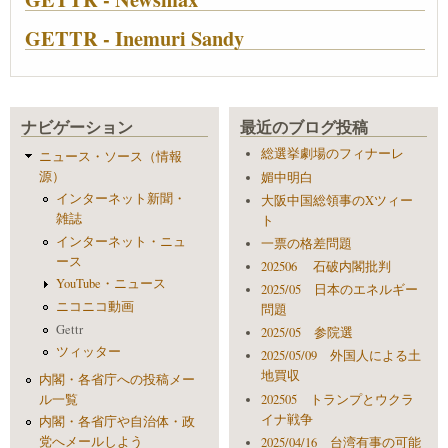
GETTR - Inemuri Sandy
ナビゲーション
最近のブログ投稿
総選挙劇場のフィナーレ
ニュース・ソース（情報
源）
媚中明白
インターネット新聞・
大阪中国総領事のXツィー
雑誌
ト
インターネット・ニュ
一票の格差問題
ース
202506 石破内閣批判
YouTube・ニュース
2025/05 日本のエネルギー
ニコニコ動画
問題
Gettr
2025/05 参院選
ツィッター
2025/05/09 外国人による土
地買収
内閣・各省庁への投稿メー
ル一覧
202505 トランプとウクラ
イナ戦争
内閣・各省庁や自治体・政
党へメールしよう
2025/04/16 台湾有事の可能