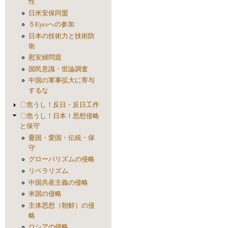
性
日米安保同盟
５Eyesへの参加
日本の技術力と技術防
衛
慰安婦問題
国民意識・世論調査
中国の軍事拡大に寄与
するな
〇危うし！反日・反日工作
〇危うし！日本！思想侵略
と保守
憂国・愛国・伝統・保
守
グローバリズムの侵略
リベラリズム
中国共産主義の侵略
米国の侵略
主体思想（朝鮮）の侵
略
ロシアの侵略