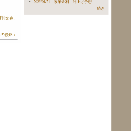
2025/01/21 政策金利 利上げ予想
続き
週刊文春」
の侵略 ›