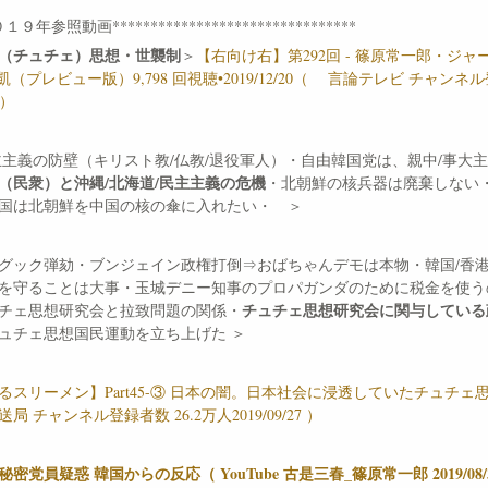
０１９年参照動画********************************
（チュチェ）思想・世襲制
＞
【右向け右】第292回 - 篠原常一郎・ジャ
凱（プレビュー版）9,798 回視聴•2019/12/20（ 言論テレビ チャンネ
 ）
主主義の防壁（キリスト教/仏教/退役軍人）・自由韓国党は、親中/事大
（民衆）と沖縄/北海道/民主主義の危機
・北朝鮮の核兵器は廃棄しない
国は北朝鮮を中国の核の傘に入れたい・ ＞
グック弾劾・ブンジェイン政権打倒⇒おばちゃんデモは本物・韓国/香港
を守ることは大事・玉城デニー知事のプロパガンダのために税金を使う
チュチェ思想研究会に関与している
チェ思想研究会と拉致問題の関係・
ュチェ思想国民運動を立ち上げた ＞
るスリーメン】Part45-③ 日本の闇。日本社会に浸透していたチュチェ思
局 チャンネル登録者数 26.2万人2019/09/27 ）
密党員疑惑 韓国からの反応（ YouTube 古是三春_篠原常一郎 2019/08/