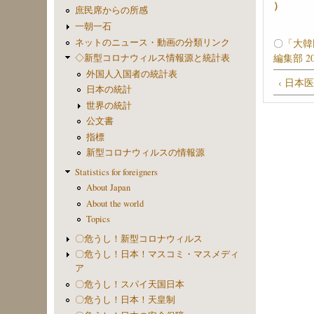
）
庶民席からの所感
一朝一石
ネットのニュース・動画の分類リンク
〇
「大韓
編集部 201
◇新型コロナウィルス情報源と統計表
外国人入国者の統計表
‹ 日本
日本の統計
世界の統計
公文書
指標
新型コロナウィルスの情報源
Statistics for foreigners
About Japan
About the world
Topics
〇危うし！新型コロナウィルス
〇危うし！日本！マスコミ・マスメディ
ア
〇危うし！スパイ天国日本
〇危うし！日本！天皇制