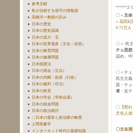
参考文献
*****２
私が信頼する保守の情報源
主体
〇＜
高橋洋一教授の読み
× 花田紀
日本の歴史
9.71万人
日本の歴史認識
日本の底力・宝
〇＜ 民
日本の世界遺産（文化・自然）
チェ思想
日本の教育問題
認め、中
日本の健康問題
日本国憲法
日本の国会（立法）
〇＜チェ
日本の内閣・政府（行政）
民主主義
日本の裁判（司法）
題・チュ
者
・反チ
日本の政党
日本の学会（学術会議）
日本の税金問題
〇
【怒れ
日本の政治家評
文化人放送
〇日本の選挙と政治家の略歴
人間形象学
〇
文在寅秘
インターネット時代の基礎知識