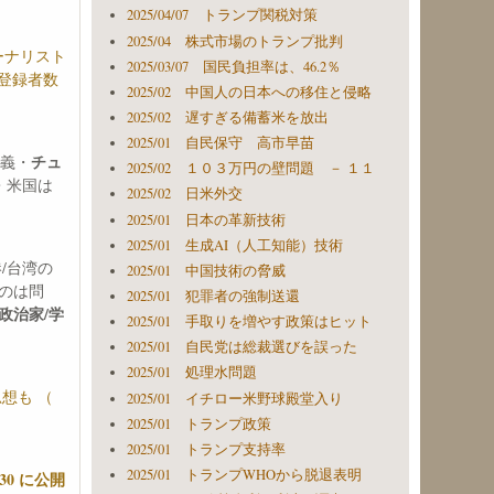
2025/04/07 トランプ関税対策
2025/04 株式市場のトランプ批判
ーナリスト
2025/03/07 国民負担率は、46.2％
ル登録者数
2025/02 中国人の日本への移住と侵略
2025/02 遅すぎる備蓄米を放出
2025/01 自民保守 高市早苗
チュ
主義・
2025/02 １０３万円の壁問題 － １１
・米国は
2025/02 日米外交
2025/01 日本の革新技術
2025/01 生成AI（人工知能）技術
/台湾の
2025/01 中国技術の脅威
のは問
2025/01 犯罪者の強制送還
政治家/学
2025/01 手取りを増やす政策はヒット
2025/01 自民党は総裁選びを誤った
2025/01 処理水問題
想も （
2025/01 イチロー米野球殿堂入り
2025/01 トランプ政策
2025/01 トランプ支持率
2025/01 トランプWHOから脱退表明
30 に公開