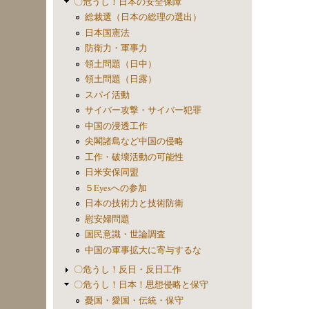
〇危うし！日本の安全保障
総裁選（日本の総理の選出）
日本国憲法
防衛力・軍事力
領土問題（日中）
領土問題（日露）
スパイ活動
サイバー攻撃・サイバー犯罪
中国の浸透工作
尖閣諸島など中国の侵略
工作・破壊活動の可能性
日米安保同盟
５Eyesへの参加
日本の技術力と技術防衛
慰安婦問題
国民意識・世論調査
中国の軍事拡大に寄与するな
〇危うし！反日・反日工作
〇危うし！日本！思想侵略と保守
憂国・愛国・伝統・保守