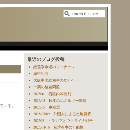
検索
検索フォーム
最近のブログ投稿
総選挙劇場のフィナーレ
媚中明白
大阪中国総領事のXツィート
一票の格差問題
202506 石破内閣批判
2025/05 日本のエネルギー問題
ている。
2025/05 参院選
2025/05/09 外国人による土地買収
202505 トランプとウクライナ戦争
2025/04/16 台湾有事の可能性