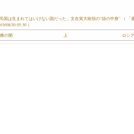
民国は生まれてはいけない国だった」文在寅大統領の“頭の中身” （ 「
9/08/30 05:30 ）
医療の闇
上
ロシア