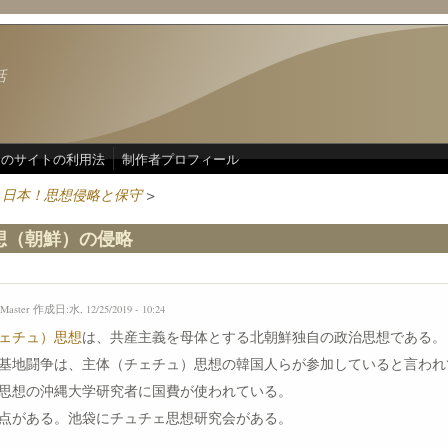
話
このサイトの利用法
制作者プロフィール
！日本！思想侵略と保守
>
想（朝鮮）の侵略
Master
作成日:水, 12/25/2019 - 10:24
ェチュ）思想
は、共産主義を母体とする北朝鮮独自の政治思想である。
基地闘争は、主体（チェチュ）思想の韓国人らが参加していると言われ
思想の沖縄大学研究者に国費が使われている。
点がある。池袋にチュチェ思想研究会がある。