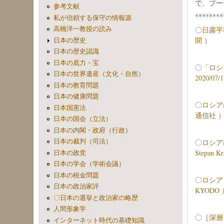
で、プー
参考文献
********
私が信頼する保守の情報源
高橋洋一教授の読み
〇
日露平和
聞 ）
日本の歴史
日本の歴史認識
日本の底力・宝
〇
「ロシ
日本の世界遺産（文化・自然）
2020/07
日本の教育問題
日本の健康問題
〇
ロシア
日本国憲法
通信社 
日本の国会（立法）
日本の内閣・政府（行政）
日本の裁判（司法）
〇
ロシア
Stepan K
日本の政党
日本の学会（学術会議）
日本の税金問題
〇
ロシア、
日本の政治家評
KYODO 
〇日本の選挙と政治家の略歴
人間形象学
〇
［深層
インターネット時代の基礎知識