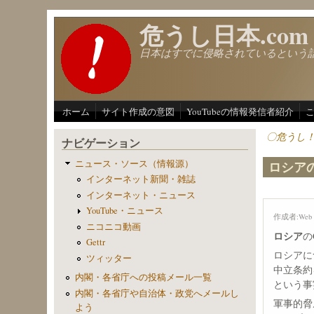
メインコンテンツに移動
危うし日本.com
日本はすでに侵略されているという
ホーム
サイト作成の意図
YouTubeの情報発信者紹介
〇危うし
ナビゲーション
ニュース・ソース（情報源）
ロシア
インターネット新聞・雑誌
インターネット・ニュース
YouTube・ニュース
作成者:
Web 
ニコニコ動画
ロシア
の
Gettr
ロシアに
ツィッター
中立条約
内閣・各省庁への投稿メール一覧
という事
内閣・各省庁や自治体・政党へメールし
軍事的脅
よう