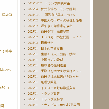
2025/04/07 トランプ関税対策
2025/04 株式市場のトランプ批判
（ 産経新
2025/03/07 国民負担率は、46.2％
2025/02 中国人の日本への移住と侵略
2025/02 遅すぎる備蓄米を放出
2025/01 自民保守 高市早苗
難
2025/02 １０３万円の壁問題 － １１
2025/02 日米外交
2025/01 日本の革新技術
2（ 時事
2025/01 生成AI（人工知能）技術
2025/01 中国技術の脅威
2025/01 犯罪者の強制送還
ipov、
2025/01 手取りを増やす政策はヒット
2025/01 自民党は総裁選びを誤った
2025/01 処理水問題
39 （
2025/01 イチロー米野球殿堂入り
2025/01 トランプ政策
2025/01 トランプ支持率
2025/01 トランプWHOから脱退表明
新聞