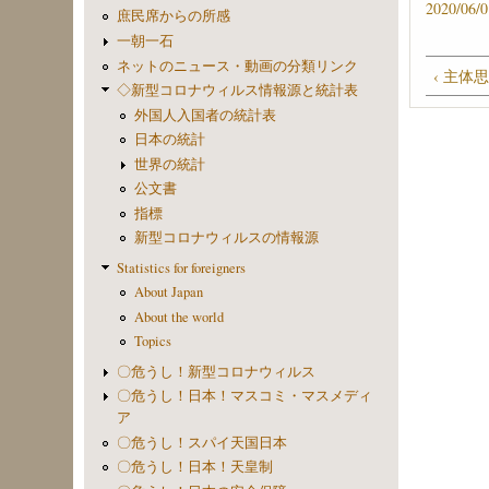
2020/06
庶民席からの所感
一朝一石
ネットのニュース・動画の分類リンク
‹ 主体
◇新型コロナウィルス情報源と統計表
外国人入国者の統計表
日本の統計
世界の統計
公文書
指標
新型コロナウィルスの情報源
Statistics for foreigners
About Japan
About the world
Topics
〇危うし！新型コロナウィルス
〇危うし！日本！マスコミ・マスメディ
ア
〇危うし！スパイ天国日本
〇危うし！日本！天皇制