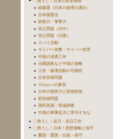
〇危うし！日本の安全保障
総裁選（日本の総理の選出）
日本国憲法
防衛力・軍事力
領土問題（日中）
領土問題（日露）
スパイ活動
サイバー攻撃・サイバー犯罪
中国の浸透工作
尖閣諸島など中国の侵略
工作・破壊活動の可能性
日米安保同盟
５Eyesへの参加
日本の技術力と技術防衛
慰安婦問題
国民意識・世論調査
中国の軍事拡大に寄与するな
〇危うし！反日・反日工作
〇危うし！日本！思想侵略と保守
憂国・愛国・伝統・保守