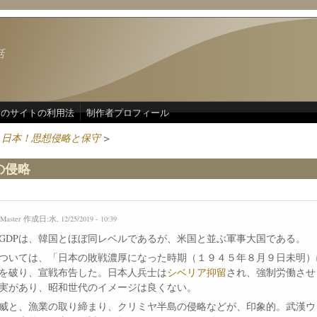
話
このサイトの利用法
制作者プロフィール
！日本！思想侵略と保守
>
の侵略
Master
作成日:水, 12/25/2019 - 10:39
GDPは、韓国とほぼ同レベルであるが、米国と並ぶ軍事大国である。
ついては、「日本の敗戦濃厚になった時期（１９４５年８月９日未明）
を破り、宣戦布告した。日本人兵士は
シベリア抑留
され、強制労働させ
実があり、昭和世代のイメージは良くない。
威と、漁業の取り締まり、クリミヤ半島の侵略などが、印象的。武漢ウ