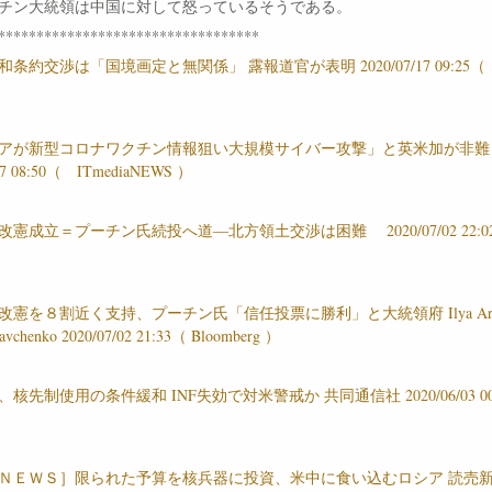
チン大統領は中国に対して怒っているそうである。
**********************************
条約交渉は「国境画定と無関係」 露報道官が表明 2020/07/17 09:25
アが新型コロナワクチン情報狙い大規模サイバー攻撃」と英米加が非
/17 08:50（ ITmediaNEWS ）
改憲成立＝プーチン氏続投へ道―北方領土交渉は困難 2020/07/02 22:0
）
改憲を８割近く支持、プーチン氏「信任投票に勝利」と大統領府 Ilya Arkh
ravchenko 2020/07/02 21:33（ Bloomberg ）
核先制使用の条件緩和 INF失効で対米警戒か 共同通信社 2020/06/03 00:
）
ＮＥＷＳ］限られた予算を核兵器に投資、米中に食い込むロシア 読売