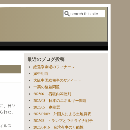
検索
検索フォーム
最近のブログ投稿
総選挙劇場のフィナーレ
媚中明白
大阪中国総領事のXツィート
一票の格差問題
202506 石破内閣批判
2025/05 日本のエネルギー問題
に、日ソ
2025/05 参院選
られた」
2025/05/09 外国人による土地買収
202505 トランプとウクライナ戦争
ィルス
2025/04/16 台湾有事の可能性