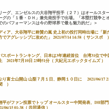
リーグ、エンゼルスの大谷翔平投手（２７）はオールスタ
ーグの「１番・ＤＨ」兼先発投手で出場。「本塁打競争と
でのパフォーマンスは今の野球界で最も魅力的だ」＞
ディア、大谷翔平に称賛の嵐 史上初の投打同時出場に「新
でアグレッシブに攻めた」 2021/07/14 14:58（ サンスポ 
パスポートランキング、日本は3年連続首位 台湾31位で中国
 2021年7月10日 23時51分（ 大紀元エポックタイムズ ​）
り富士山開山 山梨７月１日、静岡１０日に 2021/06/17 21
聞 ）
翔平がファン投票でトップ オールスター中間発表、DH部門
21/06/15 01:38（ 共同通信 ）