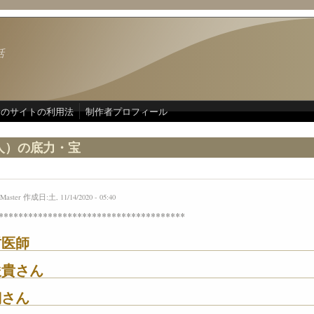
話
このサイトの利用法
制作者プロフィール
人）の底力・宝
Master
作成日:土, 11/14/2020 - 05:40
**************************************
哲医師
俊貴さん
翔さん