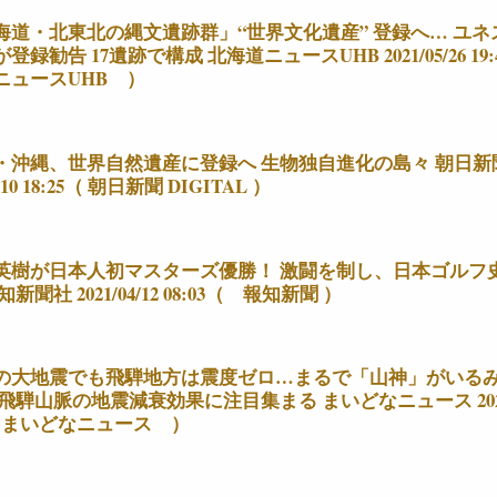
海道・北東北の縄文遺跡群」“世界文化遺産” 登録へ… ユネ
登録勧告 17遺跡で構成 北海道ニュースUHB 2021/05/26 19
ニュースUHB ）
・沖縄、世界自然遺産に登録へ 生物独自進化の島々 朝日新
5/10 18:25（ 朝日新聞 DIGITAL ）
英樹が日本人初マスターズ優勝！ 激闘を制し、日本ゴルフ
新聞社 2021/04/12 08:03（ 報知新聞 ）
の大地震でも飛騨地方は震度ゼロ…まるで「山神」がいる
飛騨山脈の地震減衰効果に注目集まる まいどなニュース 2021/
5（ まいどなニュース ）