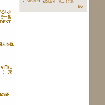
2025/01/21 政策金利 利上げ予想
続き
る｢小
で一番
DENT
国人を嫌
は今日に
0（ 東
初の優
）