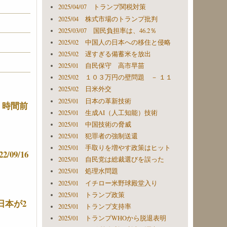
2025/04/07 トランプ関税対策
2025/04 株式市場のトランプ批判
2025/03/07 国民負担率は、46.2％
2025/02 中国人の日本への移住と侵略
2025/02 遅すぎる備蓄米を放出
2025/01 自民保守 高市早苗
2025/02 １０３万円の壁問題 － １１
2025/02 日米外交
2025/01 日本の革新技術
 時間前
2025/01 生成AI（人工知能）技術
2025/01 中国技術の脅威
2025/01 犯罪者の強制送還
2025/01 手取りを増やす政策はヒット
09/16
2025/01 自民党は総裁選びを誤った
2025/01 処理水問題
2025/01 イチロー米野球殿堂入り
2025/01 トランプ政策
日本が2
2025/01 トランプ支持率
2025/01 トランプWHOから脱退表明