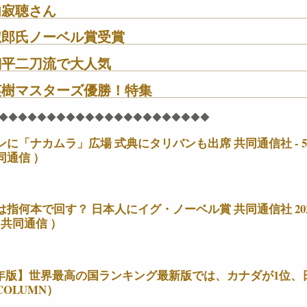
内寂聴さん
淑郎氏ノーベル賞受賞
翔平二刀流で大人気
英樹マスターズ優勝！特集
◆◆◆◆◆◆◆◆◆◆◆◆◆◆◆◆◆◆◆◆◆◆
ンに「ナカムラ」広場 式典にタリバンも出席 共同通信社 - 5
同通信 ）
指何本で回す？ 日本人にイグ・ノーベル賞 共同通信社 2022/
（ 共同通信 ）
21年版】世界最高の国ランキング最新版では、カナダが1位、
OLUMN）