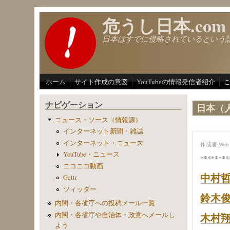
メインコンテンツに移動
危うし日本.com
日本はすでに侵略されているという
ホーム
サイト作成の意図
YouTubeの情報発信者紹介
ナビゲーション
日本（
ニュース・ソース（情報源）
インターネット新聞・雑誌
インターネット・ニュース
作成者:
Web 
YouTube・ニュース
********
ニコニコ動画
中村
Gettr
ツィッター
鈴木
内閣・各省庁への投稿メール一覧
木村
内閣・各省庁や自治体・政党へメールし
よう