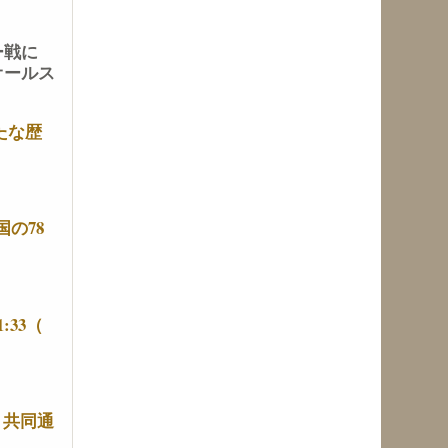
ー戦に
オールス
たな歴
）
の78
:33（
 共同通