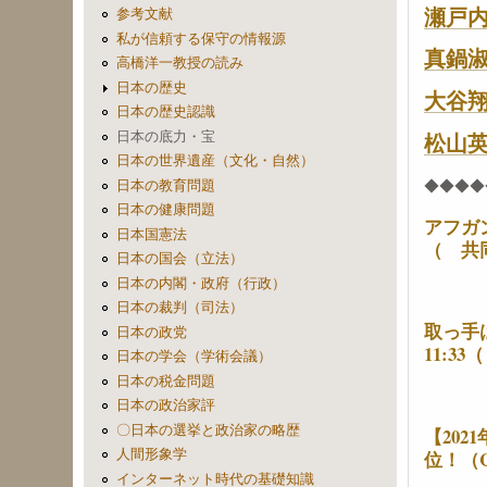
瀬戸
参考文献
私が信頼する保守の情報源
真鍋
高橋洋一教授の読み
日本の歴史
大谷
日本の歴史認識
松山
日本の底力・宝
日本の世界遺産（文化・自然）
◆◆◆◆
日本の教育問題
日本の健康問題
アフガ
日本国憲法
（ 共
日本の国会（立法）
日本の内閣・政府（行政）
日本の裁判（司法）
取っ手は
日本の政党
11:33
日本の学会（学術会議）
日本の税金問題
日本の政治家評
〇日本の選挙と政治家の略歴
【20
人間形象学
位！（C
インターネット時代の基礎知識