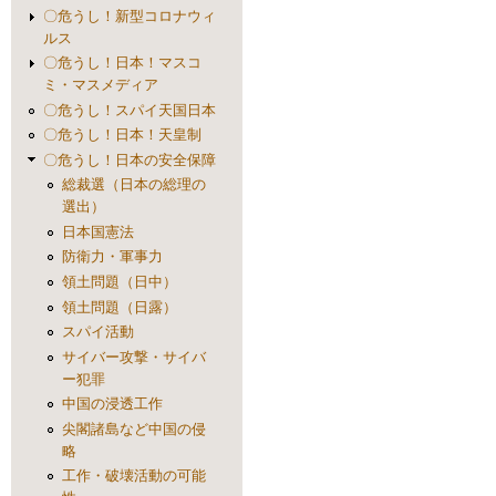
〇危うし！新型コロナウィ
ルス
〇危うし！日本！マスコ
ミ・マスメディア
〇危うし！スパイ天国日本
〇危うし！日本！天皇制
〇危うし！日本の安全保障
総裁選（日本の総理の
選出）
日本国憲法
防衛力・軍事力
領土問題（日中）
領土問題（日露）
スパイ活動
サイバー攻撃・サイバ
ー犯罪
中国の浸透工作
尖閣諸島など中国の侵
略
工作・破壊活動の可能