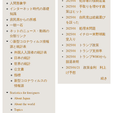
2025/01 犯罪者の強制送還
人間形象学
2025/01 手取りを増やす政
インターネット時代の基礎
策はヒット
知識
2025/01 自民党は総裁選び
庶民席からの所感
を誤った
一朝一石
2025/01 処理水問題
ネットのニュース・動画の
2025/01 イチロー米野球殿
分類リンク
堂入り
◇新型コロナウィルス情報
2025/01 トランプ政策
源と統計表
2025/01 トランプ支持率
外国人入国者の統計表
2025/01 トランプWHOから
日本の統計
脱退表明
世界の統計
2025/01/21 政策金利 利上
公文書
げ予想
指標
続き
新型コロナウィルスの
情報源
Statistics for foreigners
About Japan
About the world
Topics