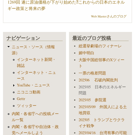
1269回 遂に原油価格が下がり始めた⁈これからの日本のエネル
ギー政策と将来の夢
Web Masterさんのブログ
ナビゲーション
最近のブログ投稿
総選挙劇場のフィナーレ
ニュース・ソース（情報
源）
媚中明白
インターネット新聞・
大阪中国総領事のXツィー
雑誌
ト
インターネット・ニュ
一票の格差問題
ース
202506 石破内閣批判
YouTube・ニュース
2025/05 日本のエネルギー
ニコニコ動画
問題
Gettr
2025/05 参院選
ツィッター
2025/05/09 外国人による土
地買収
内閣・各省庁への投稿メー
ル一覧
202505 トランプとウクラ
イナ戦争
内閣・各省庁や自治体・政
党へメールしよう
2025/04/16 台湾有事の可能