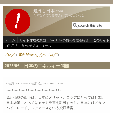
メインコンテンツに移動
危うし日本.com
日本はすでに侵略されているという話
検索
検索フォーム
ホーム
サイト作成の意図
YouTubeの情報発信者紹介
このサイト
の利用法
制作者プロフィール
ブログ
>
Web Masterさんのブログ
>
2025/05 日本のエネルギー問題
作成者:
Web Master
作成日:金, 05/23/2025 - 09:46
*******************************
原油価格の低下は、日本にメリット、ロシアにとっては打撃。
日本経済にとっては原子力発電を許可すべし。日本にはメタン
ハイドレード、レアアースという資源豊富。