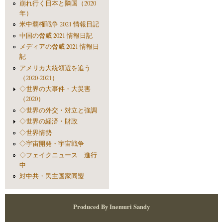
崩れ行く日本と隣国（2020
年）
米中覇権戦争 2021 情報日記
中国の脅威 2021 情報日記
メディアの脅威 2021 情報日
記
アメリカ大統領選を追う
（2020-2021）
◇世界の大事件・大災害
（2020）
◇世界の外交・対立と強調
◇世界の経済・財政
◇世界情勢
◇宇宙開発・宇宙戦争
◇フェイクニュース 進行
中
対中共・民主国家同盟
Produced By Inemuri Sandy