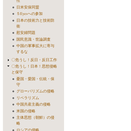
性
日米安保同盟
５Eyesへの参加
日本の技術力と技術防
衛
慰安婦問題
国民意識・世論調査
中国の軍事拡大に寄与
するな
〇危うし！反日・反日工作
〇危うし！日本！思想侵略
と保守
憂国・愛国・伝統・保
守
グローバリズムの侵略
リベラリズム
中国共産主義の侵略
米国の侵略
主体思想（朝鮮）の侵
略
ロシアの侵略