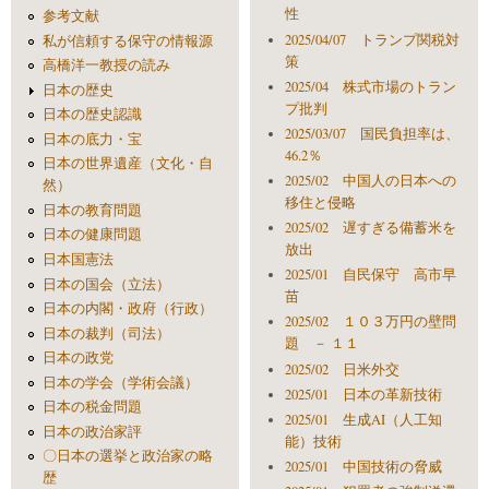
性
参考文献
2025/04/07 トランプ関税対
私が信頼する保守の情報源
策
高橋洋一教授の読み
2025/04 株式市場のトラン
日本の歴史
プ批判
日本の歴史認識
2025/03/07 国民負担率は、
日本の底力・宝
46.2％
日本の世界遺産（文化・自
2025/02 中国人の日本への
然）
移住と侵略
日本の教育問題
2025/02 遅すぎる備蓄米を
日本の健康問題
放出
日本国憲法
2025/01 自民保守 高市早
日本の国会（立法）
苗
日本の内閣・政府（行政）
2025/02 １０３万円の壁問
日本の裁判（司法）
題 － １１
日本の政党
2025/02 日米外交
日本の学会（学術会議）
2025/01 日本の革新技術
日本の税金問題
2025/01 生成AI（人工知
日本の政治家評
能）技術
〇日本の選挙と政治家の略
2025/01 中国技術の脅威
歴