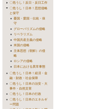
〇危うし！反日・反日工作
〇危うし！日本！思想侵略
と保守
憂国・愛国・伝統・保
守
グローバリズムの侵略
リベラリズム
中国共産主義の侵略
米国の侵略
主体思想（朝鮮）の侵
略
ロシアの侵略
日本における異常事態
〇危うし！日本！経済・金
融・財政・社会保障
〇危うし！日本の治安・大
事件・自然災害
〇危うし！日本の行政
〇危うし！日本のエネルギ
ー問題