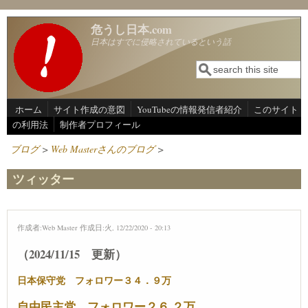
メインコンテンツに移動
危うし日本.com
日本はすでに侵略されているという話
検索
検索フォーム
ホーム
サイト作成の意図
YouTubeの情報発信者紹介
このサイト
の利用法
制作者プロフィール
ブログ
>
Web Masterさんのブログ
>
ツィッター
作成者:
Web Master
作成日:火, 12/22/2020 - 20:13
（2024/11/15 更新）
日本保守党 フォロワー３４．９万
自由民主党 フォロワー２６.２万