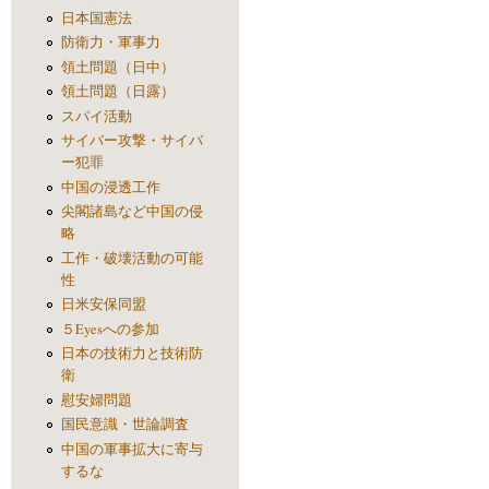
日本国憲法
防衛力・軍事力
領土問題（日中）
領土問題（日露）
スパイ活動
サイバー攻撃・サイバ
ー犯罪
中国の浸透工作
尖閣諸島など中国の侵
略
工作・破壊活動の可能
性
日米安保同盟
５Eyesへの参加
日本の技術力と技術防
衛
慰安婦問題
国民意識・世論調査
中国の軍事拡大に寄与
するな