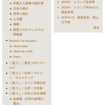
2025/01 トランプ支持率
外国人入国者の統計表
2025/01 トランプWHOから
日本の統計
脱退表明
世界の統計
2025/01/21 政策金利 利上
公文書
げ予想
指標
続き
新型コロナウィルスの
情報源
Statistics for foreigners
About Japan
About the world
Topics
〇危うし！新型コロナウィ
ルス
〇危うし！日本！マスコ
ミ・マスメディア
〇危うし！スパイ天国日本
〇危うし！日本！天皇制
〇危うし！日本の安全保障
総裁選（日本の総理の
選出）