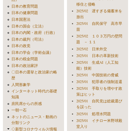
移住と侵略
日本の教育問題
2025/02 遅すぎる備蓄米を
日本の健康問題
放出
日本国憲法
2025/01 自民保守 高市早
日本の国会（立法）
苗
日本の内閣・政府（行政）
2025/02 １０３万円の壁問
日本の裁判（司法）
題 － １１
日本の政党
2025/02 日米外交
日本の学会（学術会議）
2025/01 日本の革新技術
日本の税金問題
2025/01 生成AI（人工知
日本の政治家評
能）技術
〇日本の選挙と政治家の略
2025/01 中国技術の脅威
歴
2025/01 犯罪者の強制送還
人間形象学
2025/01 手取りを増やす政
インターネット時代の基礎
策はヒット
知識
2025/01 自民党は総裁選び
庶民席からの所感
を誤った
一朝一石
2025/01 処理水問題
ネットのニュース・動画の
2025/01 イチロー米野球殿
分類リンク
堂入り
◇新型コロナウィルス情報