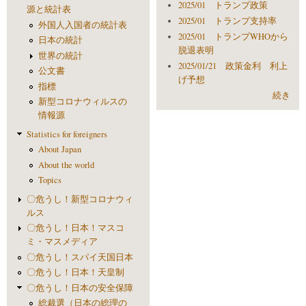
2025/01 トランプ政策
源と統計表
2025/01 トランプ支持率
外国人入国者の統計表
2025/01 トランプWHOから
日本の統計
脱退表明
世界の統計
2025/01/21 政策金利 利上
公文書
げ予想
指標
続き
新型コロナウィルスの
情報源
Statistics for foreigners
About Japan
About the world
Topics
〇危うし！新型コロナウィ
ルス
〇危うし！日本！マスコ
ミ・マスメディア
〇危うし！スパイ天国日本
〇危うし！日本！天皇制
〇危うし！日本の安全保障
総裁選（日本の総理の