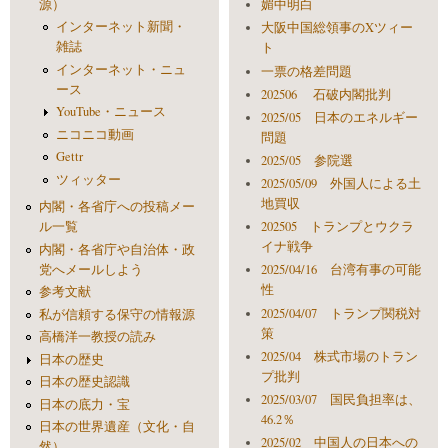
源）
媚中明白
インターネット新聞・
大阪中国総領事のXツィー
雑誌
ト
インターネット・ニュ
一票の格差問題
ース
202506 石破内閣批判
YouTube・ニュース
2025/05 日本のエネルギー
ニコニコ動画
問題
Gettr
2025/05 参院選
ツィッター
2025/05/09 外国人による土
地買収
内閣・各省庁への投稿メー
ル一覧
202505 トランプとウクラ
イナ戦争
内閣・各省庁や自治体・政
党へメールしよう
2025/04/16 台湾有事の可能
性
参考文献
2025/04/07 トランプ関税対
私が信頼する保守の情報源
策
高橋洋一教授の読み
2025/04 株式市場のトラン
日本の歴史
プ批判
日本の歴史認識
2025/03/07 国民負担率は、
日本の底力・宝
46.2％
日本の世界遺産（文化・自
2025/02 中国人の日本への
然）