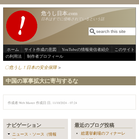
メインコンテンツに移動
危うし日本.com
日本はすでに侵略されているという話
検索
検索フォーム
ホーム
サイト作成の意図
YouTubeの情報発信者紹介
このサイト
の利用法
制作者プロフィール
〇危うし！日本の安全保障
>
中国の軍事拡大に寄与するな
作成者:
Web Master
作成日:日, 11/10/2024 - 07:24
ナビゲーション
最近のブログ投稿
総選挙劇場のフィナーレ
ニュース・ソース（情報