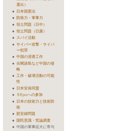
選出）
日本国憲法
防衛力・軍事力
領土問題（日中）
領土問題（日露）
スパイ活動
サイバー攻撃・サイバ
ー犯罪
中国の浸透工作
尖閣諸島など中国の侵
略
工作・破壊活動の可能
性
日米安保同盟
５Eyesへの参加
日本の技術力と技術防
衛
慰安婦問題
国民意識・世論調査
中国の軍事拡大に寄与