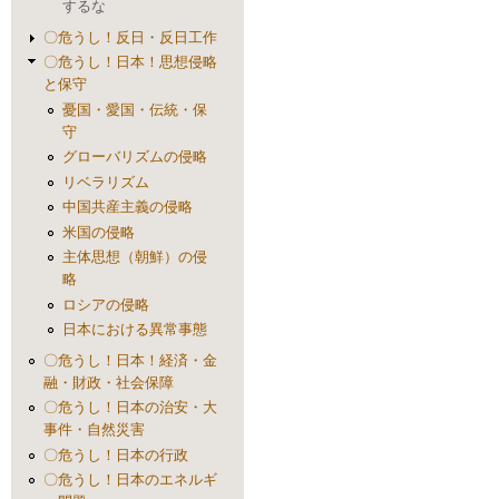
するな
〇危うし！反日・反日工作
〇危うし！日本！思想侵略
と保守
憂国・愛国・伝統・保
守
グローバリズムの侵略
リベラリズム
中国共産主義の侵略
米国の侵略
主体思想（朝鮮）の侵
略
ロシアの侵略
日本における異常事態
〇危うし！日本！経済・金
融・財政・社会保障
〇危うし！日本の治安・大
事件・自然災害
〇危うし！日本の行政
〇危うし！日本のエネルギ