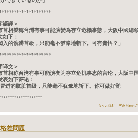
悟ができているのか」
*********************
字語譯＞
市首相聲稱台灣有事可能演變為存立危機事態，大阪中國總領
文如下：
闖入的骯髒首級，只能毫不猶豫地斬下。可有覺悟？」
*********************
字译文＞
市首相称台湾有事可能演变为存立危机事态的言论，大阪中
发表如下评论：
自冒进的肮脏首级，只能毫不犹豫地斩下。你可做好觉
********************
大阪中国総領事のXツィー
もっと読む
Web Mast
の格差問題