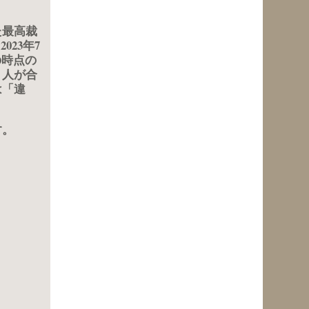
た最高裁
023年7
の時点の
２人が合
は「違
す。