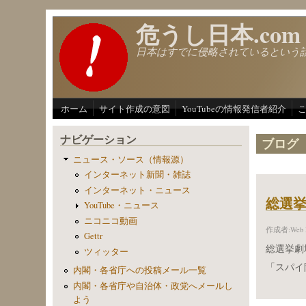
メインコンテンツに移動
危うし日本.com
日本はすでに侵略されているという
ホーム
サイト作成の意図
YouTubeの情報発信者紹介
ナビゲーション
ブログ
ニュース・ソース（情報源）
インターネット新聞・雑誌
インターネット・ニュース
総選
YouTube・ニュース
ニコニコ動画
作成者:
Web 
Gettr
総選挙劇
ツィッター
「スパイ
内閣・各省庁への投稿メール一覧
内閣・各省庁や自治体・政党へメールし
よう