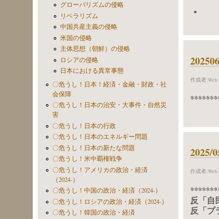
グローバリズムの侵略
リベラリズム
中国共産主義の侵略
米国の侵略
主体思想（朝鮮）の侵略
202
ロシアの侵略
日本における異常事態
作成者:
Web 
〇危うし！日本！経済・金融・財政・社
会保障
*******
〇危うし！日本の治安・大事件・自然災
害
〇危うし！日本の行政
〇危うし！日本のエネルギー問題
〇危うし！日本の新たな問題
2025
〇危うし！米中覇権戦争
〇危うし！アメリカの政治・経済
作成者:
Web 
（2024-）
*******
〇危うし！中国の政治・経済（2024-）
反「自
〇危うし！ロシアの政治・経済（2024-）
反「プ
〇危うし！韓国の政治・経済