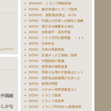
2025/04/07 トランプ関税対策
2025/04 株式市場のトランプ批判
2025/03/07 国民負担率は、46.2％
2025/02 中国人の日本への移住と侵略
2025/02 遅すぎる備蓄米を放出
2025/01 自民保守 高市早苗
2025/02 １０３万円の壁問題 － １１
2025/02 日米外交
2025/01 日本の革新技術
erさんのブログ
2025/01 生成AI（人工知能）技術
2025/01 中国技術の脅威
2025/01 犯罪者の強制送還
2025/01 手取りを増やす政策はヒット
2025/01 自民党は総裁選びを誤った
2025/01 処理水問題
2025/01 イチロー米野球殿堂入り
阪中国総
2025/01 トランプ政策
2025/01 トランプ支持率
るしかな
2025/01 トランプWHOから脱退表明