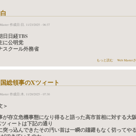
明白
Master
作成日:日, 11/23/2025 - 06:37
朝日日経TBS
主に公明党
ナスクール外務省
媚中明白 について
もっと読む
Web Mast
国総領事のXツィート
Master
作成日:木, 11/20/2025 - 07:30
文＞
事が存立危機事態になり得ると語った高市首相に対する大
Xツィートは下記の通り
に突っ込んできたその汚い首は一瞬の躊躇もなく切ってや