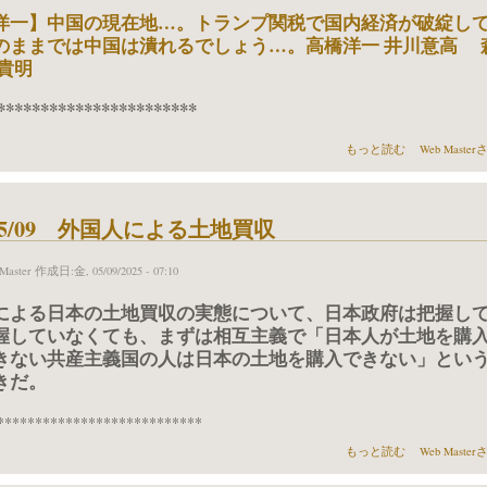
洋一】中国の現在地…。トランプ関税で国内経済が破綻し
のままでは中国は潰れるでしょう…。高橋洋一 井川意高 
貴明
***********************
2025/05 参院選 について
もっと読む
Web Mast
5/05/09 外国人による土地買収
Master
作成日:金, 05/09/2025 - 07:10
による日本の土地買収の実態について、日本政府は把握し
握していなくても、まずは相互主義で「日本人が土地を購
きない共産主義国の人は日本の土地を購入できない」とい
きだ。
***************************
2025/05/09 外国人に
もっと読む
Web Mast