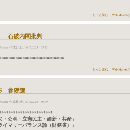
一票の格差問題 について
もっと読む
Web Mast
506 石破内閣批判
Master
作成日:日, 06/15/2025 - 05:23
****************************
202506 石破内閣批判 
もっと読む
Web Mast
/05 参院選
Master
作成日:金, 05/16/2025 - 10:49
***********************
民・公明・立憲民主・維新・共産」
ライマリーバランス論（財務省）」