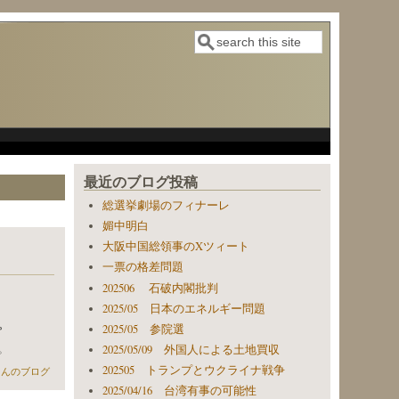
検索
検索フォーム
最近のブログ投稿
総選挙劇場のフィナーレ
媚中明白
大阪中国総領事のXツィート
一票の格差問題
202506 石破内閣批判
2025/05 日本のエネルギー問題
。
2025/05 参院選
。
2025/05/09 外国人による土地買収
について
202505 トランプとウクライナ戦争
erさんのブログ
2025/04/16 台湾有事の可能性