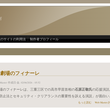
話
このサイトの利用法
制作者プロフィール
挙劇場のフィナーレ
Master
作成日:金, 02/06/2026 - 05:52
石原正敬氏
場のフィナーレは、三重三区での高市早苗首相の
の応援演説
防止法とセキュリティ・クリアランスの重要性を訴える演説」が面白い
総選挙劇場のフィナーレ 
もっと読む
Web Mast