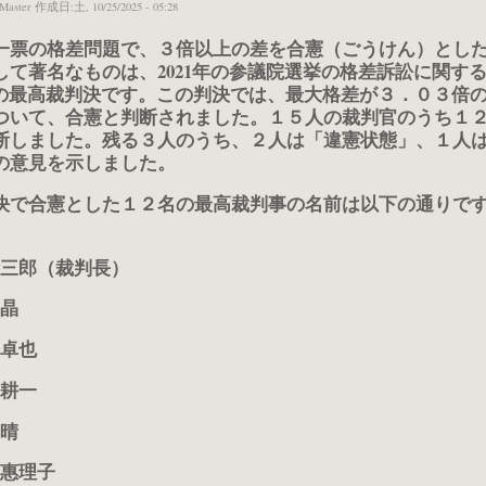
Master
作成日:土, 10/25/2025 - 05:28
一票の格差問題で、
３倍以上の差を合憲（ごうけん）とし
して著名なものは、
2021年の参議院選挙の格差訴訟に関する2
日の最高裁判決
です。この判決では、最大格差が
３．０３倍
ついて、
合憲
と判断されました。１５人の裁判官のうち１
断しました。残る３人のうち、２人は「違憲状態」、１人
の意見を示しました。
決で合憲とした
１２名の最高裁判事
の名前は以下の通りで
三郎（裁判長）
晶
卓也
耕一
晴
惠理子