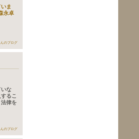
ていま
森永卓
erさんのブログ
ていな
入するこ
う法律を
よる土地買収 について
erさんのブログ