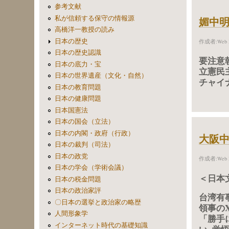
参考文献
私が信頼する保守の情報源
媚中
高橋洋一教授の読み
日本の歴史
作成者:
Web 
日本の歴史認識
要注意
日本の底力・宝
立憲民
日本の世界遺産（文化・自然）
チャイ
日本の教育問題
日本の健康問題
日本国憲法
日本の国会（立法）
日本の内閣・政府（行政）
大阪中
日本の裁判（司法）
日本の政党
作成者:
Web 
日本の学会（学術会議）
＜日本
日本の税金問題
日本の政治家評
台湾有
〇日本の選挙と政治家の略歴
領事の
人間形象学
「勝手
インターネット時代の基礎知識