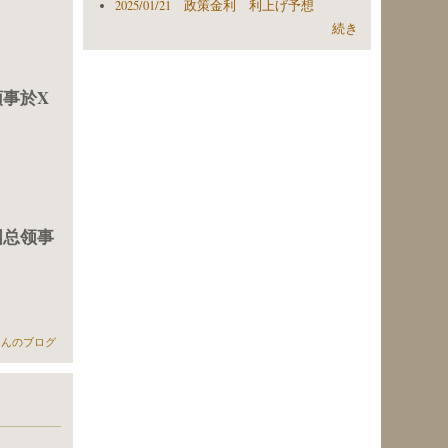
2025/01/21 政策金利 利上げ予想
続き
事於X
国总领事
ト について
erさんのブログ