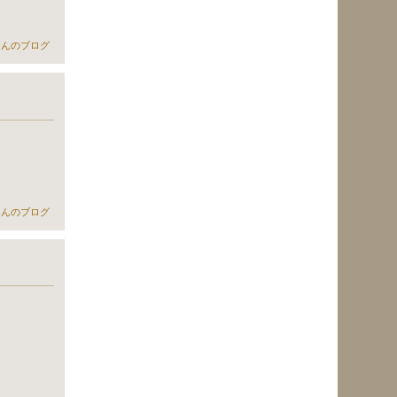
erさんのブログ
について
erさんのブログ