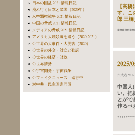
日本の国益 2021 情報日記
【高橋
崩れ行く日本と隣国（2020年）
す。こ
米中覇権戦争 2021 情報日記
郎 三橋
中国の脅威 2021 情報日記
*******
メディアの脅威 2021 情報日記
アメリカ大統領選を追う（2020-2021）
◇世界の大事件・大災害（2020）
◇世界の外交・対立と強調
◇世界の経済・財政
202
◇世界情勢
◇宇宙開発・宇宙戦争
作成者:
Web 
◇フェイクニュース 進行中
対中共・民主国家同盟
中国人
い。把
とがで
作るべ
********