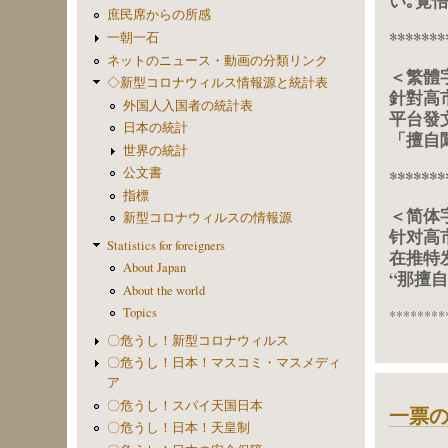
い｡覚
庶民席からの所感
*******
一朝一石
ネットのニュース・動画の分類リンク
＜繁體
◇新型コロナウィルス情報源と統計表
針對高
外国人入国者の統計表
平台發
日本の統計
「擅自
世界の統計
公文書
*******
指標
＜简体
新型コロナウィルスの情報源
针对高
Statistics for foreigners
在推特
About Japan
“那擅
About the world
Topics
********
〇危うし！新型コロナウィルス
〇危うし！日本！マスコミ・マスメディ
ア
〇危うし！スパイ天国日本
一票
〇危うし！日本！天皇制