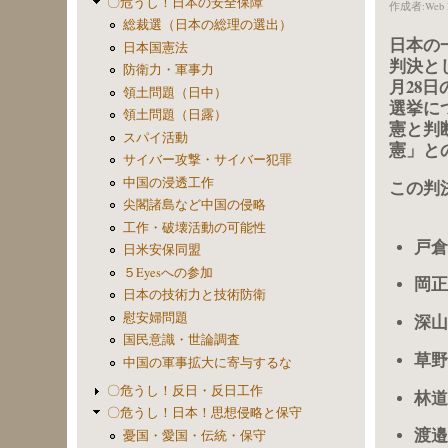
〇危うし！日本の安全保障
作成者:
Web 
総裁選（日本の総理の選出）
日本の
日本国憲法
判決
と
防衛力・軍事力
月28
領土問題（日中）
選挙に
領土問題（日露）
憲と判
スパイ活動
憲」と
サイバー攻撃・サイバー犯罪
中国の浸透工作
この判
尖閣諸島など中国の侵略
工作・破壊活動の可能性
戸倉
日米安保同盟
５Eyesへの参加
岡正
日本の技術力と技術防衛
慰安婦問題
深山
国民意識・世論調査
草野
中国の軍事拡大に寄与するな
〇危うし！反日・反日工作
林道
〇危うし！日本！思想侵略と保守
渡邉
憂国・愛国・伝統・保守