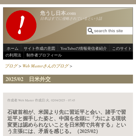
メインコンテンツに移動
危うし日本.com
日本はすでに侵略されているという話
検索
検索フォーム
ホーム
サイト作成の意図
YouTubeの情報発信者紹介
このサイト
の利用法
制作者プロフィール
ブログ
>
Web Masterさんのブログ
>
2025/02 日米外交
作成者:
Web Master
作成日:火, 02/04/2025 - 07:45
石破首相が、米国より先に習近平と会い、諸手で習
近平と握手した姿と、中国を念頭に「力による現状
変更は認められないことを日米間で共有する」とい
う主張には、矛盾を感じる。（2025/02）