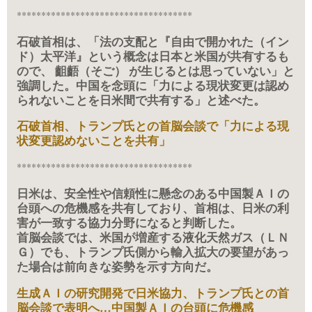
************************************
石破首相は、「法の支配と『自由で開かれた（イン
ド）太平洋』という概念は日本と米国が共有するも
ので、 齟齬（そご） が生じるとは思っていない」と
強調した。中国を念頭に「力による現状変更は認め
られないことを日米間で共有する」と述べた。
石破首相、トランプ氏との首脳会談で「力による現
状変更認めないことを共有」
************************************
日米は、安全性や信頼性に懸念のある中国製ＡＩの
台頭への危機感を共有しており、首相は、日米の利
害が一致する協力分野になると判断した。
首脳会談では、米国が増産する液化天然ガス（ＬＮ
Ｇ）でも、トランプ氏側から輸入拡大の要望があっ
た場合は前向きな姿勢を示す方向だ。
生成ＡＩの研究開発で日米協力、トランプ氏との首
脳会談で表明へ…中国製ＡＩの台頭に危機感