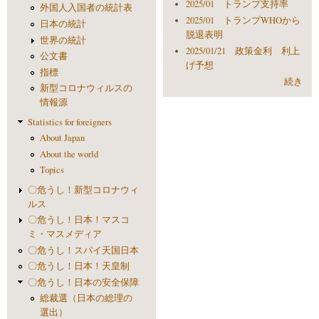
2025/01 トランプ支持率
外国人入国者の統計表
2025/01 トランプWHOから
日本の統計
脱退表明
世界の統計
2025/01/21 政策金利 利上
公文書
げ予想
指標
続き
新型コロナウィルスの
情報源
Statistics for foreigners
About Japan
About the world
Topics
〇危うし！新型コロナウィ
ルス
〇危うし！日本！マスコ
ミ・マスメディア
〇危うし！スパイ天国日本
〇危うし！日本！天皇制
〇危うし！日本の安全保障
総裁選（日本の総理の
選出）