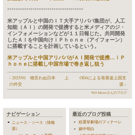
************************************
米アップルと中国のＩＴ大手アリババ集団が、人工
知能（ＡＩ）の開発で提携すると米メディアのジ・
インフォメーションなどが１１日報じた。共同開発
したＡＩを中国向けｉＰｈｏｎｅ（アイフォーン）
に搭載することを計画しているという。
米アップルと中国アリババがＡＩ開発で提携…ｉＰ
ｈｏｎｅに搭載し中国市場で巻き返し狙う
‹ 2025/01 物言わぬ日本
上
ODAによる発展途上国支
の外交
援 ›
Web Masterさんのブログ
ナビゲーション
最近のブログ投稿
総選挙劇場のフィナーレ
ニュース・ソース（情報
源）
媚中明白