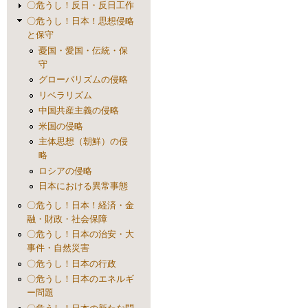
〇危うし！反日・反日工作
〇危うし！日本！思想侵略
と保守
憂国・愛国・伝統・保
守
グローバリズムの侵略
リベラリズム
中国共産主義の侵略
米国の侵略
主体思想（朝鮮）の侵
略
ロシアの侵略
日本における異常事態
〇危うし！日本！経済・金
融・財政・社会保障
〇危うし！日本の治安・大
事件・自然災害
〇危うし！日本の行政
〇危うし！日本のエネルギ
ー問題