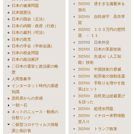
2025/02 遅すぎる備蓄米を
日本の健康問題
放出
日本国憲法
2025/01 自民保守 高市早
日本の国会（立法）
苗
日本の内閣・政府（行政）
2025/02 １０３万円の壁問
日本の裁判（司法）
題 － １１
日本の政党
2025/02 日米外交
日本の学会（学術会議）
2025/01 日本の革新技術
日本の税金問題
2025/01 生成AI（人工知
日本の政治家評
能）技術
〇日本の選挙と政治家の略
2025/01 中国技術の脅威
歴
2025/01 犯罪者の強制送還
人間形象学
2025/01 手取りを増やす政
インターネット時代の基礎
策はヒット
知識
2025/01 自民党は総裁選び
庶民席からの所感
を誤った
一朝一石
2025/01 処理水問題
ネットのニュース・動画の
2025/01 イチロー米野球殿
分類リンク
堂入り
◇新型コロナウィルス情報
2025/01 トランプ政策
源と統計表