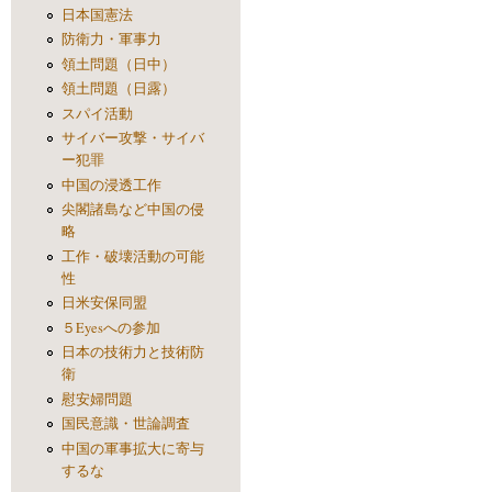
日本国憲法
防衛力・軍事力
領土問題（日中）
領土問題（日露）
スパイ活動
サイバー攻撃・サイバ
ー犯罪
中国の浸透工作
尖閣諸島など中国の侵
略
工作・破壊活動の可能
性
日米安保同盟
５Eyesへの参加
日本の技術力と技術防
衛
慰安婦問題
国民意識・世論調査
中国の軍事拡大に寄与
するな