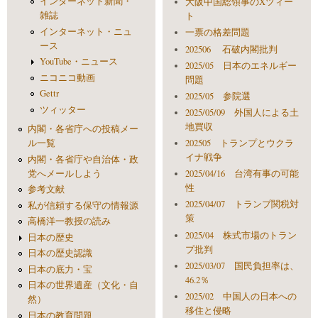
インターネット新聞・
大阪中国総領事のXツィー
雑誌
ト
インターネット・ニュ
一票の格差問題
ース
202506 石破内閣批判
YouTube・ニュース
2025/05 日本のエネルギー
ニコニコ動画
問題
Gettr
2025/05 参院選
ツィッター
2025/05/09 外国人による土
地買収
内閣・各省庁への投稿メー
ル一覧
202505 トランプとウクラ
イナ戦争
内閣・各省庁や自治体・政
党へメールしよう
2025/04/16 台湾有事の可能
性
参考文献
2025/04/07 トランプ関税対
私が信頼する保守の情報源
策
高橋洋一教授の読み
2025/04 株式市場のトラン
日本の歴史
プ批判
日本の歴史認識
2025/03/07 国民負担率は、
日本の底力・宝
46.2％
日本の世界遺産（文化・自
2025/02 中国人の日本への
然）
移住と侵略
日本の教育問題