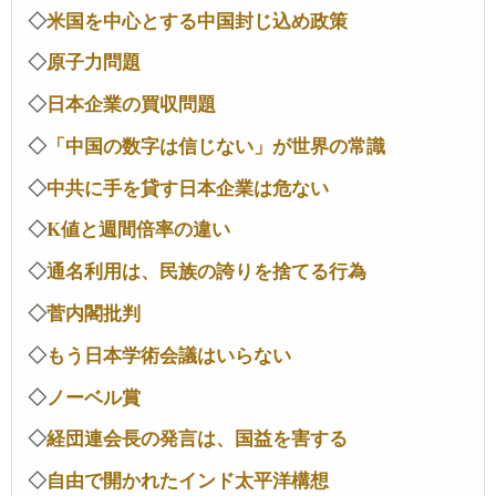
◇
米国を中心とする中国封じ込め政策
◇
原子力問題
◇
日本企業の買収問題
◇
「中国の数字は信じない」が世界の常識
◇
中共に手を貸す日本企業は危ない
◇
K値と週間倍率の違い
◇
通名利用は、民族の誇りを捨てる行為
◇
菅内閣批判
◇
もう日本学術会議はいらない
◇
ノーベル賞
◇
経団連会長の発言は、国益を害する
◇
自由で開かれたインド太平洋構想