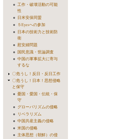
工作・破壊活動の可能
性
日米安保同盟
５Eyesへの参加
日本の技術力と技術防
衛
慰安婦問題
国民意識・世論調査
中国の軍事拡大に寄与
するな
〇危うし！反日・反日工作
〇危うし！日本！思想侵略
と保守
憂国・愛国・伝統・保
守
グローバリズムの侵略
リベラリズム
中国共産主義の侵略
米国の侵略
主体思想（朝鮮）の侵