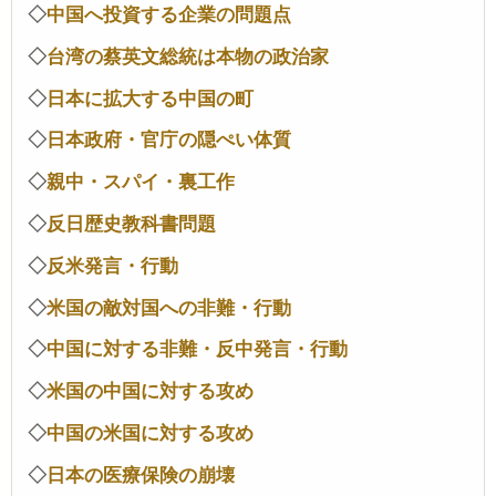
◇
中国へ投資する企業の問題点
◇
台湾の蔡英文総統は本物の政治家
◇
日本に拡大する中国の町
◇
日本政府・官庁の隠ぺい体質
◇
親中・スパイ・裏工作
◇
反日歴史教科書問題
◇
反米発言・行動
◇
米国の敵対国への非難・行動
◇
中国に対する非難・反中発言・行動
◇
米国の中国に対する攻め
◇
中国の米国に対する攻め
◇
日本の医療保険の崩壊