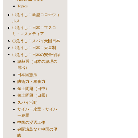
Topics
〇危うし！新型コロナウィ
ルス
〇危うし！日本！マスコ
ミ・マスメディア
〇危うし！スパイ天国日本
〇危うし！日本！天皇制
〇危うし！日本の安全保障
総裁選（日本の総理の
選出）
日本国憲法
防衛力・軍事力
領土問題（日中）
領土問題（日露）
スパイ活動
サイバー攻撃・サイバ
ー犯罪
中国の浸透工作
尖閣諸島など中国の侵
略