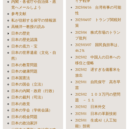
イナ戦争
内閣・各省庁や自治体・政
党へメールしよう
2025/04/16 台湾有事の可能
性
参考文献
2025/04/07 トランプ関税対
私が信頼する保守の情報源
策
高橋洋一教授の読み
2025/04 株式市場のトラン
日本の歴史
プ批判
日本の歴史認識
2025/03/07 国民負担率は、
日本の底力・宝
46.2％
日本の世界遺産（文化・自
2025/02 中国人の日本への
然）
移住と侵略
日本の教育問題
2025/02 遅すぎる備蓄米を
日本の健康問題
放出
日本国憲法
2025/01 自民保守 高市早
日本の国会（立法）
苗
日本の内閣・政府（行政）
2025/02 １０３万円の壁問
日本の裁判（司法）
題 － １１
日本の政党
2025/02 日米外交
日本の学会（学術会議）
2025/01 日本の革新技術
日本の税金問題
2025/01 生成AI（人工知
日本の政治家評
能）技術