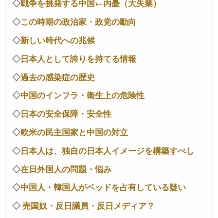
◇
戦争を挑発する中国←内憂（大失業）
◇
この時期の政治家・政党の動向
◇
新しい時代への兆候
◇
日本人として誇りを持てる情報
◇
過去の感染症の歴史
◇
中国のインフラ・衛生上の危険性
◇
日本の安全保障・安全性
◇
欧米の民主国家と中国の対立
◇
日本人は、独自の日本人イメージを構築すべし
◇
在日外国人の問題・悩み
◇
中国人・韓国人がベッドを占有している疑い
◇
売国奴・反日議員・反日メディア？