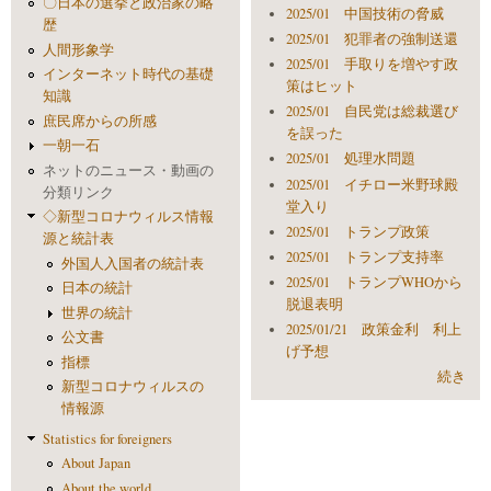
〇日本の選挙と政治家の略
2025/01 中国技術の脅威
歴
2025/01 犯罪者の強制送還
人間形象学
2025/01 手取りを増やす政
インターネット時代の基礎
策はヒット
知識
2025/01 自民党は総裁選び
庶民席からの所感
を誤った
一朝一石
2025/01 処理水問題
ネットのニュース・動画の
2025/01 イチロー米野球殿
分類リンク
堂入り
◇新型コロナウィルス情報
2025/01 トランプ政策
源と統計表
2025/01 トランプ支持率
外国人入国者の統計表
2025/01 トランプWHOから
日本の統計
脱退表明
世界の統計
2025/01/21 政策金利 利上
公文書
げ予想
指標
続き
新型コロナウィルスの
情報源
Statistics for foreigners
About Japan
About the world