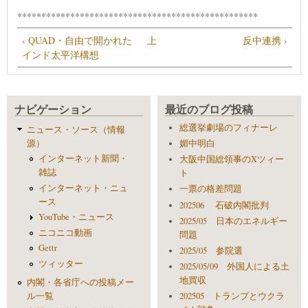
**************************************************
‹ QUAD・自由で開かれた
上
反中連携 ›
インド太平洋構想
ナビゲーション
最近のブログ投稿
総選挙劇場のフィナーレ
ニュース・ソース（情報
源）
媚中明白
インターネット新聞・
大阪中国総領事のXツィー
雑誌
ト
インターネット・ニュ
一票の格差問題
ース
202506 石破内閣批判
YouTube・ニュース
2025/05 日本のエネルギー
ニコニコ動画
問題
Gettr
2025/05 参院選
ツィッター
2025/05/09 外国人による土
地買収
内閣・各省庁への投稿メー
ル一覧
202505 トランプとウクラ