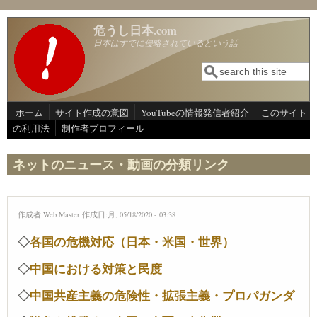
メインコンテンツに移動
危うし日本.com
日本はすでに侵略されているという話
検索
検索フォーム
ホーム
サイト作成の意図
YouTubeの情報発信者紹介
このサイト
の利用法
制作者プロフィール
ネットのニュース・動画の分類リンク
作成者:
Web Master
作成日:月, 05/18/2020 - 03:38
◇
各国の危機対応（日本・米国・世界）
◇
中国における対策と民度
◇
中国共産主義の危険性・拡張主義・プロパガンダ