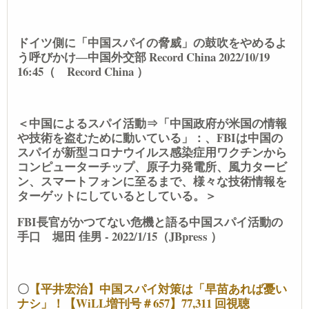
ドイツ側に「中国スパイの脅威」の鼓吹をやめるよ
う呼びかけ―中国外交部 Record China 2022/10/19
16:45（ Record China ）
＜中国によるスパイ活動⇒「中国政府が米国の情報
や技術を盗むために動いている」：、FBIは中国の
スパイが新型コロナウイルス感染症用ワクチンから
コンピューターチップ、原子力発電所、風力タービ
ン、スマートフォンに至るまで、様々な技術情報を
ターゲットにしているとしている。＞
FBI長官がかつてない危機と語る中国スパイ活動の
手口 堀田 佳男 - 2022/1/15（JBpress ）
〇
【平井宏治】中国スパイ対策は「早苗あれば憂い
ナシ」！【WiLL増刊号＃657】77,311 回視聴