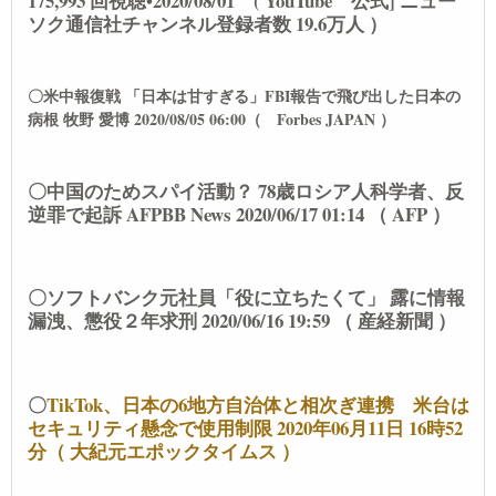
175,993 回視聴•2020/08/01 ( YouTube 公式] ニュー
ソク通信社チャンネル登録者数 19.6万人 ）
〇米中報復戦 「日本は甘すぎる」FBI報告で飛び出した日本の
病根 牧野 愛博 2020/08/05 06:00（ Forbes JAPAN ）
〇中国のためスパイ活動？ 78歳ロシア人科学者、反
逆罪で起訴 AFPBB News 2020/06/17 01:14 （ AFP ）
〇ソフトバンク元社員「役に立ちたくて」 露に情報
漏洩、懲役２年求刑 2020/06/16 19:59 （ 産経新聞 ）
〇
TikTok、日本の6地方自治体と相次ぎ連携 米台は
セキュリティ懸念で使用制限 2020年06月11日 16時52
分（ 大紀元エポックタイムス ）