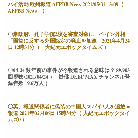
パイ活動 欧州報道 AFPBB News 2021/05/31 13:09（
AFPBB News ）
〇
豪政府、孔子学院2校を審査対象に ペイン外相
「国益に反する外国協定の廃止を加速」2021年4月24
日 12時31分（ 大紀元エポックタイムズ ）
〇04-24 数年前の事件が今報道される意味は？ 89,903
回視聴•2021/04/24（ 妙佛 DEEP MAX チャンネル登
録者数 19.6万人 ）
〇
英、報道関係者に偽装の中国人スパイ3人を追放＝
報道 2021年02月06日 15時34分（ 大紀元エポックタイ
ムズ0 ）