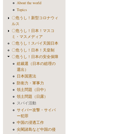
About the world
Topics
〇危うし！新型コロナウィ
ルス
〇危うし！日本！マスコ
ミ・マスメディア
〇危うし！スパイ天国日本
〇危うし！日本！天皇制
〇危うし！日本の安全保障
総裁選（日本の総理の
選出）
日本国憲法
防衛力・軍事力
領土問題（日中）
領土問題（日露）
スパイ活動
サイバー攻撃・サイバ
ー犯罪
中国の浸透工作
尖閣諸島など中国の侵