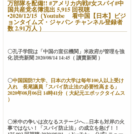
万部隊を配備!! #アメリカ内戦#女スパイ#中
国共産党名簿流出 5,915 回視聴
•2020/12/15（Youtube 看中国【日本】ビジ
ョンタイムズ・ジャパン チャンネル登録者
数 2.91万人 ）
〇孔子学院は「中国の宣伝機関」米政府が管理を強
化 読売新聞 2020/08/14 14:45（ 讀賣新聞 ）
〇
中国国防7大学、日本の大学は毎年100人以上受け
入れ 長尾議員「スパイ防止法の必要性高まる」
2020年08月06日 14時41分（ 大紀元エポックタイムス
）
〇米中の争いは次なるステージへ…日本も対岸の火
事ではない！「スパイ防止法」の成立を急げ！！