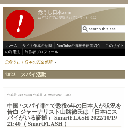
メインコンテンツに移動
危うし日本.com
日本はすでに侵略されているという話
検索
検索フォーム
ホーム
サイト作成の意図
YouTubeの情報発信者紹介
このサイト
の利用法
制作者プロフィール
〇危うし！日本の安全保障
>
2022 スパイ活動
作成者:
Web Master
作成日:火, 05/05/2020 - 17:53
中国 “スパイ罪” で懲役6年の日本人が状況を
告白 ジャーナリスト山路徹氏は「日本にス
パイがいる証拠」 SmartFLASH 2022/10/19
21:40（ SmartFLASH ）