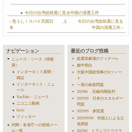
今日の台湾総統選に見る中国の浸透工作
‹ 危うし！スパイ天国日
上
今日の台湾総統選に見る
本
中国の浸透工作 ›
ナビゲーション
最近のブログ投稿
総選挙劇場のフィナーレ
ニュース・ソース（情報
源）
媚中明白
インターネット新聞・
大阪中国総領事のXツィー
雑誌
ト
インターネット・ニュ
一票の格差問題
ース
202506 石破内閣批判
YouTube・ニュース
2025/05 日本のエネルギー
ニコニコ動画
問題
Gettr
2025/05 参院選
ツィッター
2025/05/09 外国人による土
地買収
内閣・各省庁への投稿メー
ル一覧
202505 トランプとウクラ