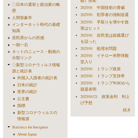
能）技術
〇日本の選挙と政治家の略
2025/01 中国技術の脅威
歴
2025/01 犯罪者の強制送還
人間形象学
2025/01 手取りを増やす政
インターネット時代の基礎
策はヒット
知識
2025/01 自民党は総裁選び
庶民席からの所感
を誤った
一朝一石
2025/01 処理水問題
ネットのニュース・動画の
2025/01 イチロー米野球殿
分類リンク
堂入り
◇新型コロナウィルス情報
2025/01 トランプ政策
源と統計表
2025/01 トランプ支持率
外国人入国者の統計表
2025/01 トランプWHOから
日本の統計
脱退表明
世界の統計
2025/01/21 政策金利 利上
公文書
げ予想
指標
続き
新型コロナウィルスの
情報源
Statistics for foreigners
About Japan