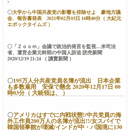
>
〇
大学から中国共産党の影響を排除せよ 豪地方議
会、報告書発表 2021年02月03日 16時40分（ 大紀元
エポックタイムズ ）
〇「Ｚｏｏｍ」会議で政治的発言を監視…米司法
省、運営企業元幹部の中国人訴追 読売新聞
2020/12/19 21:24 （ 讀賣新聞 ）
〇
195万人分共産党員名簿が流出 日本企業
も多数雇用 安保で懸念 2020年12月17日 00
時03分（ 大統領は、 ）
〇
アメリカはすでに内戦状態!/中共党員の海
外工作員200万人の名簿が流出!!/女スパイで
韓国領事館が壊滅/インドが中・パ国境に130