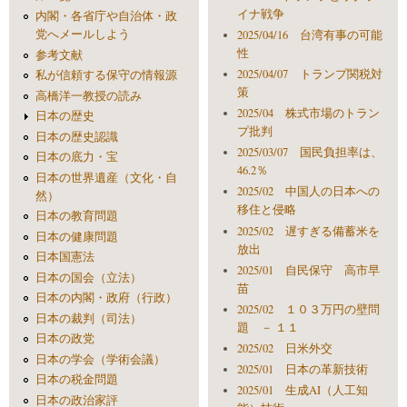
イナ戦争
内閣・各省庁や自治体・政
党へメールしよう
2025/04/16 台湾有事の可能
性
参考文献
2025/04/07 トランプ関税対
私が信頼する保守の情報源
策
高橋洋一教授の読み
2025/04 株式市場のトラン
日本の歴史
プ批判
日本の歴史認識
2025/03/07 国民負担率は、
日本の底力・宝
46.2％
日本の世界遺産（文化・自
2025/02 中国人の日本への
然）
移住と侵略
日本の教育問題
2025/02 遅すぎる備蓄米を
日本の健康問題
放出
日本国憲法
2025/01 自民保守 高市早
日本の国会（立法）
苗
日本の内閣・政府（行政）
2025/02 １０３万円の壁問
日本の裁判（司法）
題 － １１
日本の政党
2025/02 日米外交
日本の学会（学術会議）
2025/01 日本の革新技術
日本の税金問題
2025/01 生成AI（人工知
日本の政治家評