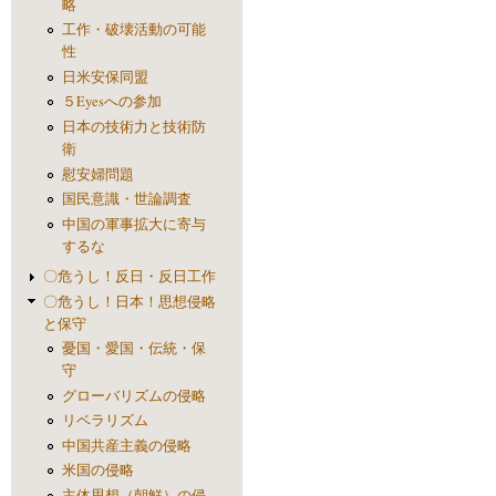
略
工作・破壊活動の可能
性
日米安保同盟
５Eyesへの参加
日本の技術力と技術防
衛
慰安婦問題
国民意識・世論調査
中国の軍事拡大に寄与
するな
〇危うし！反日・反日工作
〇危うし！日本！思想侵略
と保守
憂国・愛国・伝統・保
守
グローバリズムの侵略
リベラリズム
中国共産主義の侵略
米国の侵略
主体思想（朝鮮）の侵