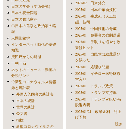
2025/02 日米外交
日本の学会（学術会議）
2025/01 日本の革新技術
日本の税金問題
2025/01 生成AI（人工知
日本の政治家評
能）技術
〇日本の選挙と政治家の略
2025/01 中国技術の脅威
歴
2025/01 犯罪者の強制送還
人間形象学
2025/01 手取りを増やす政
インターネット時代の基礎
策はヒット
知識
2025/01 自民党は総裁選び
庶民席からの所感
を誤った
一朝一石
2025/01 処理水問題
ネットのニュース・動画の
2025/01 イチロー米野球殿
分類リンク
堂入り
◇新型コロナウィルス情報
2025/01 トランプ政策
源と統計表
2025/01 トランプ支持率
外国人入国者の統計表
2025/01 トランプWHOから
日本の統計
脱退表明
世界の統計
2025/01/21 政策金利 利上
公文書
げ予想
指標
続き
新型コロナウィルスの