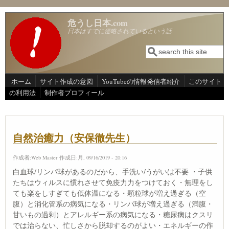
メインコンテンツに移動
危うし日本.com
日本はすでに侵略されているという話
検索
検索フォーム
ホーム
サイト作成の意図
YouTubeの情報発信者紹介
このサイト
の利用法
制作者プロフィール
自然治癒力（安保徹先生）
作成者:
Web Master
作成日:月, 09/16/2019 - 20:16
白血球/リンパ球があるのだから、手洗い/うがいは不要 ・子供
たちはウィルスに慣れさせて免疫力力をつけておく・無理をし
ても楽をしすぎても低体温になる・顆粒球が増え過ぎる（空
腹）と消化管系の病気になる・リンパ球が増え過ぎる（満腹・
甘いもの過剰）とアレルギー系の病気になる・糖尿病はクスリ
では治らない、忙しさから脱却するのがよい・エネルギーの作