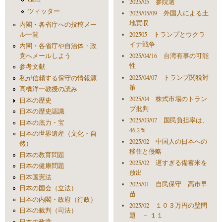
2025/05 参院選
ツィッター
2025/05/09 外国人による土
地買収
内閣・各省庁への投稿メー
ル一覧
202505 トランプとウクラ
イナ戦争
内閣・各省庁や自治体・政
党へメールしよう
2025/04/16 台湾有事の可能
性
参考文献
2025/04/07 トランプ関税対
私が信頼する保守の情報源
策
高橋洋一教授の読み
2025/04 株式市場のトラン
日本の歴史
プ批判
日本の歴史認識
2025/03/07 国民負担率は、
日本の底力・宝
46.2％
日本の世界遺産（文化・自
2025/02 中国人の日本への
然）
移住と侵略
日本の教育問題
2025/02 遅すぎる備蓄米を
日本の健康問題
放出
日本国憲法
2025/01 自民保守 高市早
日本の国会（立法）
苗
日本の内閣・政府（行政）
2025/02 １０３万円の壁問
日本の裁判（司法）
題 － １１
日本の政党