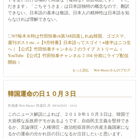
だきます」「ごちそうさま」は日本語独特の概念なので、翻訳
できない。日本語の基本は敬語。日本人の精神性は日本語を知
らなければ理解できない。
〇
9/5毎木８時は竹田恒泰ch第348回底しれぬ韓国、ゴゴスマ、
週刊ポストetc..+【9月特番】日本語ってスゴイ！※後半はニコ生
へ｜【公式】竹田恒泰チャンネル 2 のライブ ストリーム（
YouTube 【公式】竹田恒泰チャンネル 2 104 分前にライブ配信
開始 ）
日本語の面白さ について
もっと読む
Web Masterさんのブログ
韓国運命の日１０月３日
作成者:
Web Master
作成日:月, 09/16/2019 - 18:41
このニュース解説によれば、２０１９年１０月３日は、韓国で
大規模な反政府デモがあるようです。自由民主主義を堅持でき
るか、言論弾圧・人権弾圧・政治犯収容所の共産主義国家にな
るかの運命の分かれ目の日になるか注目したいと思います。