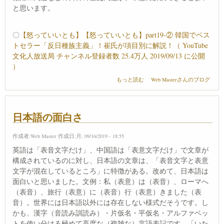
と思います。
〇
【怒っていいとも】【怒っていいとも】part19-② 韓国でベス
トセラー「反日種族主義」！崔氏が項目別に解説！（ YouTube
文化人放送局 チャンネル登録者数 25.4万人 2019/09/13 に公開
）
反日種族主義がベストセラー について
もっと読む
Web Masterさんのブログ
日本語の面白さ
作成者:
Web Master
作成日:月, 09/16/2019 - 18:55
英語は「表音文字だけ」、中国語は「表意文字だけ」で文章が
構成されているのに対し、日本語の文章は、「表音文字と表意
文字が混在しているところ」に特徴がある。改めて、日本語は
面白いと思いました。文例：私（表意）は（表音）、ローマへ
（表音）、旅行（表意）に（表音）行（表意）きました（表
音）。世界には日本語以外には存在しない様式だそうです。し
かも、漢字（音読み訓読み）・片仮名・平仮名・アルファベッ
トを使い分ける極めて高度な（複雑な）言語表記です。「いた