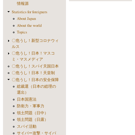
情報源
Statistics for foreigners
About Japan
About the world
Topics
〇危うし！新型コロナウィ
ルス
〇危うし！日本！マスコ
ミ・マスメディア
〇危うし！スパイ天国日本
〇危うし！日本！天皇制
〇危うし！日本の安全保障
総裁選（日本の総理の
選出）
日本国憲法
防衛力・軍事力
領土問題（日中）
領土問題（日露）
スパイ活動
サイバー攻撃・サイバ