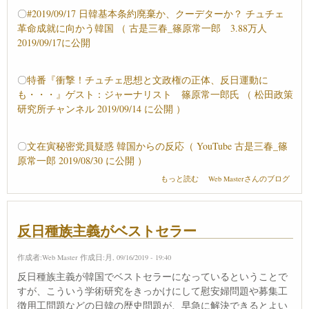
〇
#2019/09/17 日韓基本条約廃棄か、クーデターか？ チュチェ
革命成就に向かう韓国 （ 古是三春_篠原常一郎 3.88万人
2019/09/17に公開
〇
特番『衝撃！チュチェ思想と文政権の正体、反日運動に
も・・・』ゲスト：ジャーナリスト 篠原常一郎氏 （ 松田政策
研究所チャンネル 2019/09/14 に公開 ）
〇
文在寅秘密党員疑惑 韓国からの反応（ YouTube 古是三春_篠
原常一郎 2019/08/30 に公開 ）
チュチェ思想と文政権の正体 について
もっと読む
Web Masterさんのブログ
反日種族主義がベストセラー
作成者:
Web Master
作成日:月, 09/16/2019 - 19:40
反日種族主義が韓国でベストセラーになっているということで
すが、こういう学術研究をきっかけにして慰安婦問題や募集工
徴用工問題などの日韓の歴史問題が、早急に解決できるとよい