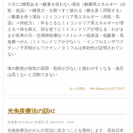
り方に2種類ある⇒酸素を使わない場合（解糖系エネルギー（白
筋・低温）⇒瞬発力・分裂⇒すぐ疲れる（糖を多く摂取する）
／酸素を使う場合（ミトコンドリア系エネルギー（赤筋・高
温）⇒持続力）・年をとるとミトコンドリア系エネルギーが増
える⇒体を鍛え、頭を使うとミトコンドリアが増える・わがま
まが長寿の元・交感神経優位⇒ストレス⇒低体温・低酸素・高
血糖⇒がん（ミトコンドリアが少ない）・インフルエンザワク
チン／子宮頸がんワクチン／タミフルは有効性が証明されてい
ない
体の酷使が病気の原因・筋肉が少ないと疲れやすくなる・血圧
は高くないと活動できない
自然治癒力（安保徹先生） について
もっと読む
Web Masterさんのブログ
光免疫療法の話02
作成者:
Web Master
作成日:月, 09/16/2019 - 20:09
光免疫療法ががんの完治に役立つことを期待します。現在日本