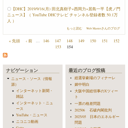
〇
【DHC】2019/9/16(月) 田北真樹子×西岡力×居島一平【虎ノ門
ニュース】（ YouTube DHCテレビ チャンネル登録者数 50.1万
人 ）
韓国運命の日１０月３日 について
もっと読む
Web Masterさんのブログ
« 先頭
‹ 前
…
146
147
148
149
150
151
152
ページ
154
153
ナビゲーション
最近のブログ投稿
総選挙劇場のフィナーレ
ニュース・ソース（情報
源）
媚中明白
インターネット新聞・
大阪中国総領事のXツィー
雑誌
ト
インターネット・ニュ
一票の格差問題
ース
202506 石破内閣批判
YouTube・ニュース
2025/05 日本のエネルギー
ニコニコ動画
問題
Gettr