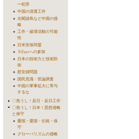
ー犯罪
中国の浸透工作
尖閣諸島など中国の侵
略
工作・破壊活動の可能
性
日米安保同盟
５Eyesへの参加
日本の技術力と技術防
衛
慰安婦問題
国民意識・世論調査
中国の軍事拡大に寄与
するな
〇危うし！反日・反日工作
〇危うし！日本！思想侵略
と保守
憂国・愛国・伝統・保
守
グローバリズムの侵略