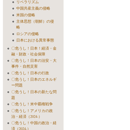
リベラリズム
中国共産主義の侵略
米国の侵略
主体思想（朝鮮）の侵
略
ロシアの侵略
日本における異常事態
〇危うし！日本！経済・金
融・財政・社会保障
〇危うし！日本の治安・大
事件・自然災害
〇危うし！日本の行政
〇危うし！日本のエネルギ
ー問題
〇危うし！日本の新たな問
題
〇危うし！米中覇権戦争
〇危うし！アメリカの政
治・経済（2024-）
〇危うし！中国の政治・経
済（2024-）