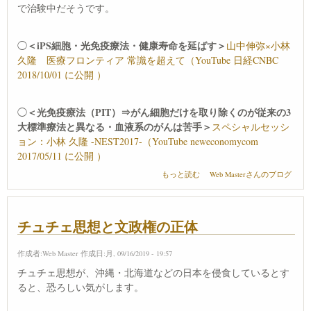
で治験中だそうです。
＜iPS細胞・光免疫療法・健康寿命を延ばす＞
◯
山中伸弥×小林
久隆 医療フロンティア 常識を超えて（YouTube 日経CNBC
2018/10/01 に公開 ）
＜光免疫療法（PIT）⇒がん細胞だけを取り除くのが従来の3
◯
大標準療法と異なる・血液系のがんは苦手＞
スペシャルセッシ
ョン：小林 久隆 -NEST2017-（YouTube neweconomycom
2017/05/11 に公開 ）
光免疫療法の話02 について
もっと読む
Web Masterさんのブログ
チュチェ思想と文政権の正体
作成者:
Web Master
作成日:月, 09/16/2019 - 19:57
チュチェ思想が、沖縄・北海道などの日本を侵食しているとす
ると、恐ろしい気がします。